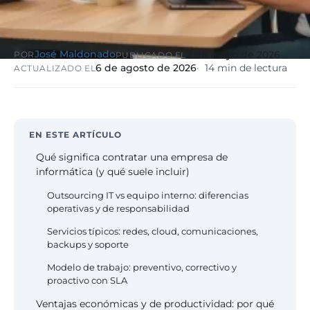
eólico
Evolución
Sanidad y
Digital
clínicas
José Maldonado
Clínica
2 de mayo de 2026
POR
PUBLICADO EL
Automatización,
hospitales priva
6 de agosto de 2026
14 min de lectura
ACTUALIZADO EL
IA aplicada,
RGPD reforzado
evolución guiada
NIS2
EN ESTE ARTÍCULO
Sector públic
administraci
Qué significa contratar una empresa de
Ayuntamientos,
informática (y qué suele incluir)
diputaciones, E
obligatorio
Outsourcing IT vs equipo interno: diferencias
operativas y de responsabilidad
Servicios típicos: redes, cloud, comunicaciones,
Pharma e
backups y soporte
industria
farmacéutica
Modelo de trabajo: preventivo, correctivo y
GxP, AEMPS, IS
proactivo con SLA
13485, entornos
validados
Ventajas económicas y de productividad: por qué