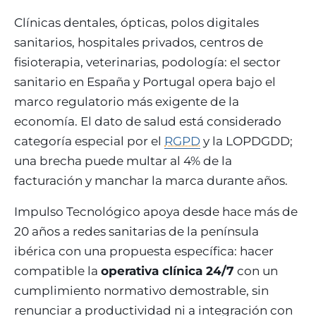
eólico
Clínicas dentales, ópticas, polos digitales
Evolución
Sanidad y
sanitarios, hospitales privados, centros de
Digital
clínicas
Clínica
fisioterapia, veterinarias, podología: el sector
Automatización,
hospitales priva
sanitario en España y Portugal opera bajo el
IA aplicada,
RGPD reforzado
evolución guiada
NIS2
marco regulatorio más exigente de la
economía. El dato de salud está considerado
Sector públic
categoría especial por el
RGPD
y la LOPDGDD;
administraci
una brecha puede multar al 4% de la
Ayuntamientos,
facturación y manchar la marca durante años.
diputaciones, E
obligatorio
Impulso Tecnológico apoya desde hace más de
20 años a redes sanitarias de la península
Pharma e
ibérica con una propuesta específica: hacer
industria
farmacéutica
compatible la
operativa clínica 24/7
con un
GxP, AEMPS, IS
cumplimiento normativo demostrable, sin
13485, entornos
validados
renunciar a productividad ni a integración con