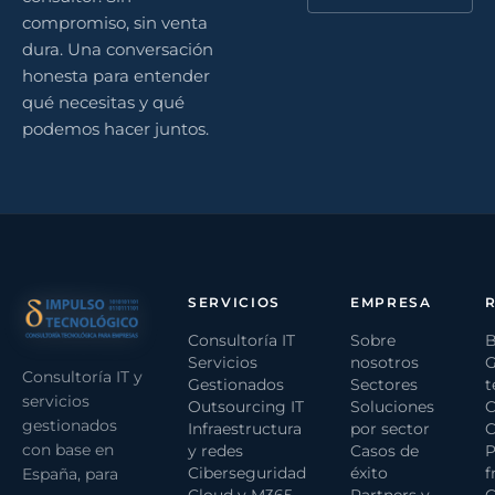
compromiso, sin venta
dura. Una conversación
honesta para entender
qué necesitas y qué
podemos hacer juntos.
SERVICIOS
EMPRESA
Consultoría IT
Sobre
B
Servicios
nosotros
G
Consultoría IT y
Gestionados
Sectores
t
servicios
Outsourcing IT
Soluciones
C
gestionados
Infraestructura
por sector
C
con base en
y redes
Casos de
P
Ciberseguridad
éxito
f
España, para
Cloud y M365
Partners y
G