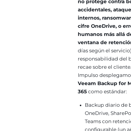
no protege contra b
accidentales, ataqu
internos, ransomwa
cifre OneDrive, o er
humanos más allá d
ventana de retenció
días según el servicio)
responsabilidad del
recae sobre el cliente
Impulso desplegamo
Veeam Backup for M
365
como estándar:
Backup diario de 
OneDrive, SharePo
Teams con retenc
configurable (un 