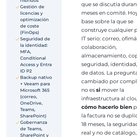
híbridos
que se discutía duran
Gestión de
meses en comité. Hoy
licencias y
optimización
base sobre la que se
de coste
construye cualquier 
(FinOps)
IT serio: correo, ofimá
Seguridad de
la identidad:
colaboración,
MFA,
almacenamiento, cop
Conditional
seguridad, identidad,
Access y Entra
ID P2
de datos. La pregunt
Backup nativo
cambiado por compl
+ Veeam para
no es
si
mover la
Microsoft 365
(correo,
infraestructura al clo
OneDrive,
cómo hacerlo bien
p
Teams,
la factura no se dupli
SharePoint)
Gobernanza
18 meses, la segurida
de Teams,
real y no de catálogo,
SharePoint y