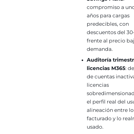
compromiso a uno 
años para cargas
predecibles, con
descuentos del 30
frente al precio ba
demanda.
Auditoría trimestr
licencias M365
: d
de cuentas inactiv
licencias
sobredimensionad
el perfil real del us
alineación entre lo
facturado y lo rea
usado.