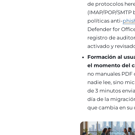
de protocolos he
(IMAP/POP/SMTP b
políticas anti-
phis
Defender for Offic
registro de audito
activado y revisad
Formación al usu
el momento del 
no manuales PDF 
nadie lee, sino mi
de 3 minutos envia
día de la migració
que cambia en su d