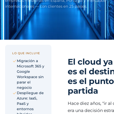
empresas medianas en España, Portugal y mercados
eólico
internacionales — con clientes en 25 países.
Evolución
Sanidad y
Digital
clínicas
Clínica
Automatización,
hospitales priva
IA aplicada,
RGPD reforzado
evolución guiada
NIS2
Sector públic
LO QUE INCLUYE
administraci
El cloud ya
Ayuntamientos,
Migración a
diputaciones, E
Microsoft 365 y
es el desti
obligatorio
Google
Workspace sin
es el punt
parar el
Pharma e
negocio
partida
industria
Despliegue de
farmacéutica
Azure: IaaS,
GxP, AEMPS, IS
Hace diez años, "ir al
PaaS y
13485, entornos
entornos
era una decisión estr
validados