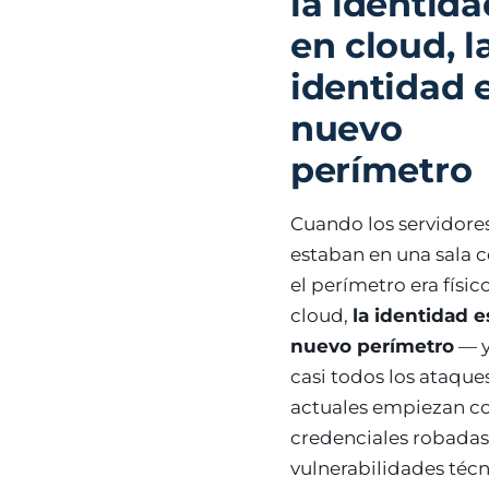
la identida
en cloud, l
identidad e
nuevo
perímetro
Cuando los servidore
estaban en una sala c
el perímetro era físic
cloud,
la identidad e
nuevo perímetro
— y
casi todos los ataque
actuales empiezan c
credenciales robadas
vulnerabilidades técn