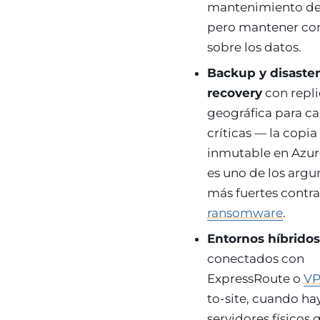
mantenimiento de
pero mantener con
sobre los datos.
Backup y disaste
recovery
con repl
geográfica para c
críticas — la copia
inmutable en Azur
es uno de los arg
más fuertes contra
ransomware
.
Entornos híbrido
conectados con
ExpressRoute o
V
to-site, cuando ha
servidores físicos