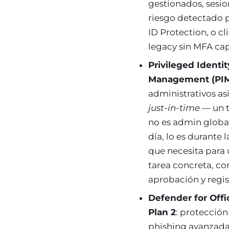
gestionados, sesio
riesgo detectado 
ID Protection, o cl
legacy sin MFA ca
Privileged Identit
Management (PI
administrativos a
just-in-time
— un 
no es admin global
día, lo es durante l
que necesita para
tarea concreta, co
aprobación y regis
Defender for Offi
Plan 2
: protección
phishing avanzada