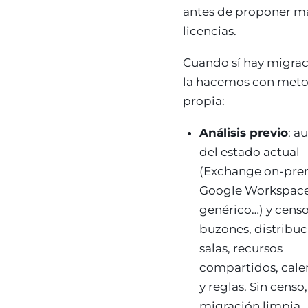
antes de proponer m
licencias.
Cuando sí hay migraci
la hacemos con met
propia:
Análisis previo
: a
del estado actual
(Exchange on-pre
Google Workspace
genérico…) y cens
buzones, distribuc
salas, recursos
compartidos, cale
y reglas. Sin censo
migración limpia.