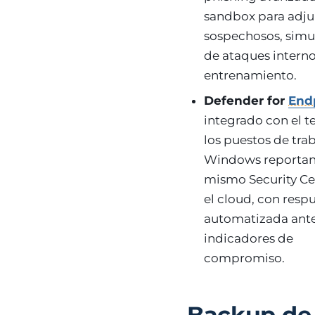
sandbox para adju
sospechosos, simu
de ataques interno
entrenamiento.
Defender for
End
integrado con el t
los puestos de tra
Windows reportan
mismo Security Ce
el cloud, con resp
automatizada ant
indicadores de
compromiso.
Backup de