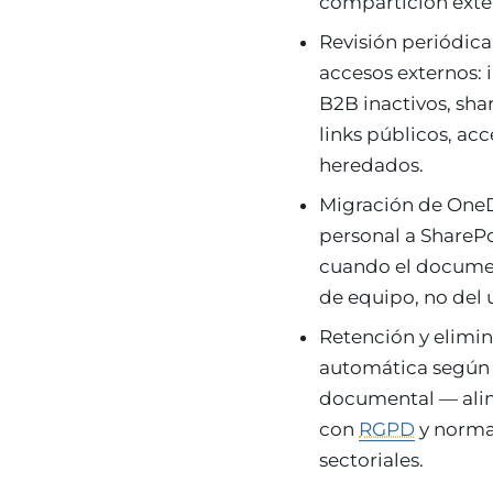
comparti­ción exte
Revisión periódica
accesos externos: 
B2B inactivos, sha
links públicos, ac
heredados.
Migración de One
personal a ShareP
cuando el docume
de equipo, no del 
Retención y elimi
automática según 
documental — ali
con
RGPD
y norma
sectoriales.