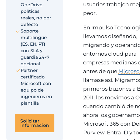
usuarios trabajen mej
OneDrive:
políticas
peor.
reales, no por
defecto
En Impulso Tecnológ
Soporte
llevamos diseñando,
multilingüe
(ES, EN, PT)
migrando y operand
con SLA y
entornos cloud para
guardia 24×7
empresas medianas 
opcional
Partner
antes de que
Microso
certificado
llamase así. Migramos
Microsoft con
primeros buzones a 
equipo de
ingenieros en
2011, los movimos a O
plantilla
cuando cambió de n
ahora los gobernamo
Solicitar
Microsoft 365 con De
información
Purview, Entra ID y to