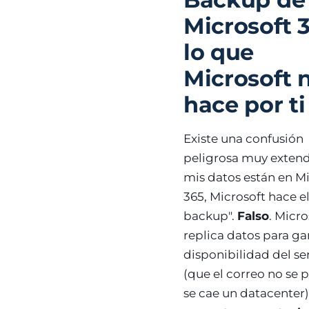
Microsoft 3
lo que
Microsoft 
hace por ti
Existe una confusión
peligrosa muy extendi
mis datos están en M
365, Microsoft hace e
backup".
Falso
. Micro
replica datos para ga
disponibilidad del se
(que el correo no se p
se cae un datacenter)