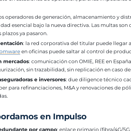
los operadores de generación, almacenamiento y dist
idad esencial bajo la nueva directiva. Las multas son 
s plazos ya pasaron.
mentación
: la red corporativa del titular puede llegar 
somware
en oficinas puede saltar al control de produ
on mercados
: comunicación con OMIE, REE en España
urización, sin trazabilidad, sin replicación en caso de
aseguradoras e inversores
: due diligence técnico c
ber para refinanciaciones, M&A y renovaciones de póli
das.
bordamos en Impulso
redundante por campo
: enlace primario (fibra/4G/5