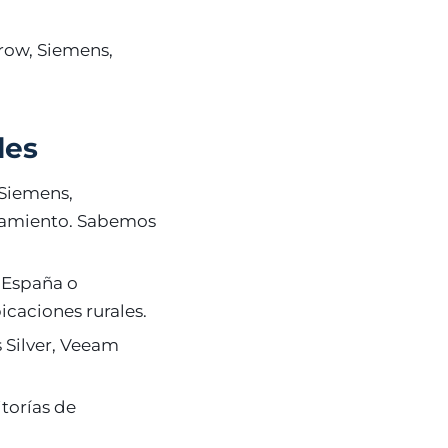
row, Siemens,
les
 Siemens,
namiento. Sabemos
 España o
icaciones rurales.
s Silver, Veeam
itorías de