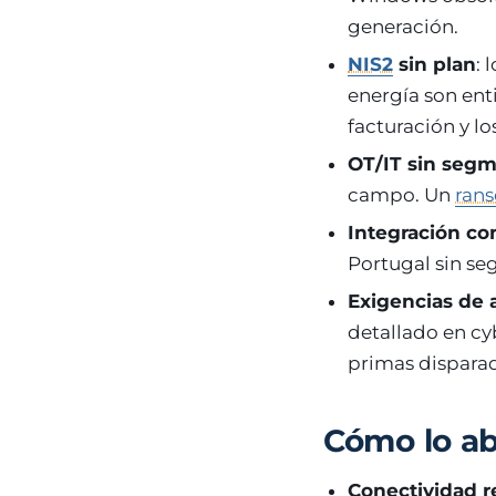
generación.
NIS2
sin plan
: 
energía son ent
facturación y lo
OT/IT sin seg
campo. Un
ran
Integración c
Portugal sin seg
Exigencias de 
detallado en cy
primas dispara
Cómo lo a
Conectividad 