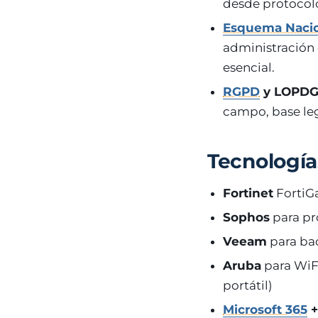
desde protocolo
Esquema Nacio
administración 
esencial.
RGPD
y LOPDGD
campo, base leg
Tecnología
Fortinet
FortiG
Sophos
para pr
Veeam
para ba
Aruba
para WiF
portátil)
Microsoft 365
+