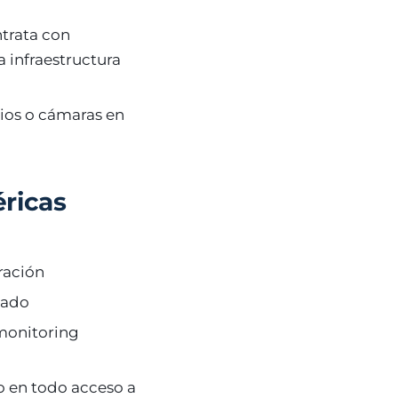
ntrata con
a infraestructura
rios o cámaras en
éricas
ración
cado
monitoring
o en todo acceso a