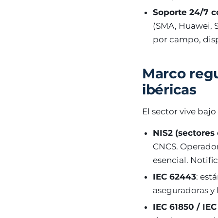
Soporte 24/7 
(SMA, Huawei, S
por campo, disp
Marco regu
ibéricas
El sector vive ba
NIS2 (sectores 
CNCS. Operador
esencial. Notifi
IEC 62443
: est
aseguradoras y 
IEC 61850 / IE