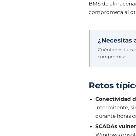
BMS de almacenami
comprometa al ot
¿Necesitas 
Cuéntanos tu cas
compromiso.
Retos típi
Conectividad 
intermitente, s
durante horas cr
SCADAs vulner
Windows obsolet