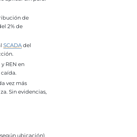
ribución de
del 2% de
al
SCADA
del
cción.
 y REN en
 caída.
ada vez más
za. Sin evidencias,
G según ubicación)