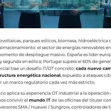
ico y
Educación y formación
ciones
Universidades, academias,
s, diputaciones,
RGPD reforzado por menores
io
ndustria
Multinacionales ES / PT
ca
GxP, AEMPS,
Cobertura internacional,
tornos validados
partners locales
tovoltaicas, parques eólicos, biomasa, hidroeléctrica
almacenamiento: el sector de energías renovables en
momento de despliegue masivo. España es líder eur
 y segunda en eólica; Portugal supera el 60% de gene
rcial trae un desafío IT/OT concreto:
cada nuevo ca
structura energética nacional
, expuesto a ataques cib
r un marco regulatorio cada vez más estricto.
co aplica su experiencia OT industrial a la operació
os convivir el
mundo IT
de las oficinas del titular co
versores SMA / Huawei / Sungrow, controladores de tu