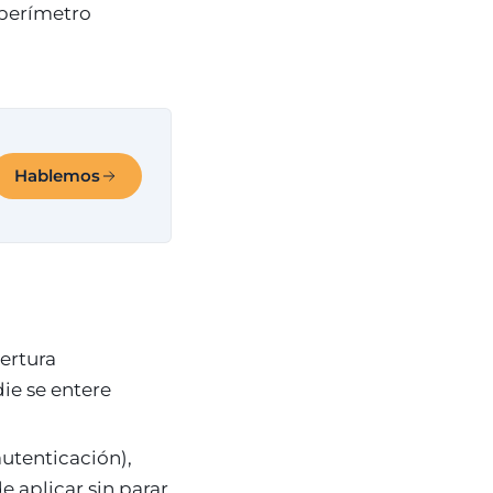
 perímetro
Hablemos
bertura
ie se entere
autenticación),
 aplicar sin parar