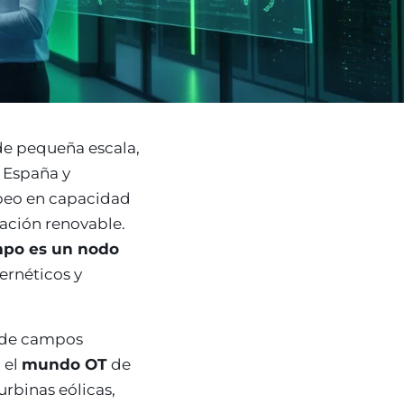
 de pequeña escala,
 España y
opeo en capacidad
ración renovable.
mpo es un nodo
ernéticos y
n de campos
n el
mundo OT
de
rbinas eólicas,