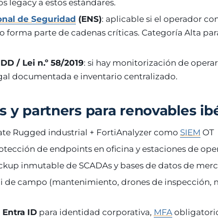
s legacy a estos estándares.
nal de Seguridad
(ENS)
: aplicable si el operador co
o forma parte de cadenas críticas. Categoría Alta par
D / Lei n.º 58/2019
: si hay monitorización de opera
al documentada e inventario centralizado.
s y partners para renovables ib
ate Rugged industrial + FortiAnalyzer como
SIEM
OT
otección de endpoints en oficina y estaciones de ope
ckup inmutable de SCADAs y bases de datos de mer
i de campo (mantenimiento, drones de inspección, 
 Entra ID
para identidad corporativa,
MFA
obligatori