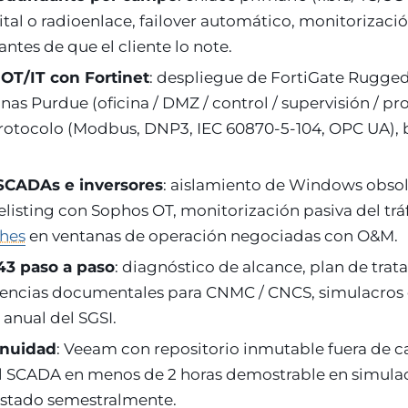
lital o radioenlace, failover automático, monitorizac
tes de que el cliente lo note.
OT/IT con Fortinet
: despliegue de FortiGate Rugged
as Purdue (oficina / DMZ / control / supervisión / pro
protocolo (Modbus, DNP3, IEC 60870-5-104, OPC UA),
SCADAs e inversores
: aislamiento de Windows obso
telisting con Sophos OT, monitorización pasiva del tr
ches
en ventanas de operación negociadas con O&M.
43 paso a paso
: diagnóstico de alcance, plan de tra
dencias documentales para CNMC / CNCS, simulacros 
anual del SGSI.
inuidad
: Veeam con repositorio inmutable fuera de 
l SCADA en menos de 2 horas demostrable en simulac
estado semestralmente.