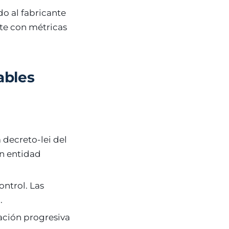
do al fabricante
nte con métricas
ables
a decreto-lei del
n entidad
ontrol. Las
.
ación progresiva