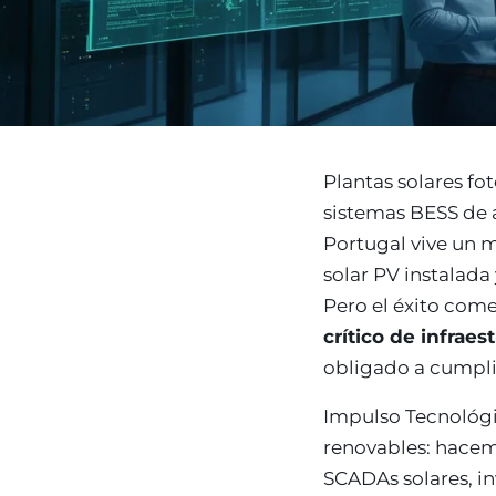
Sector públ
administra
Ayuntamiento
ENS obligator
Pharma e i
farmacéuti
ISO 13485, en
Plantas solares fo
sistemas BESS de 
Portugal vive un 
solar PV instalada
Pero el éxito come
crítico de infrae
obligado a cumpli
Impulso Tecnológi
renovables: hacem
SCADAs solares, in