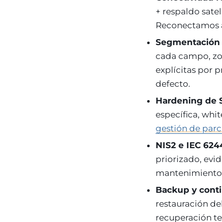
+ respaldo sate
Reconectamos an
Segmentación 
cada campo, zon
explícitas por 
defecto.
Hardening de 
específica, whi
gestión de par
NIS2 e IEC 624
priorizado, evi
mantenimiento 
Backup y cont
restauración de
recuperación t