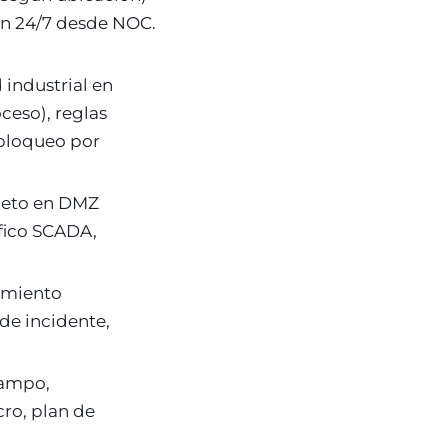
ión 24/7 desde NOC.
 industrial en
ceso), reglas
 bloqueo por
leto en DMZ
áfico SCADA,
tamiento
de incidente,
campo,
ro, plan de