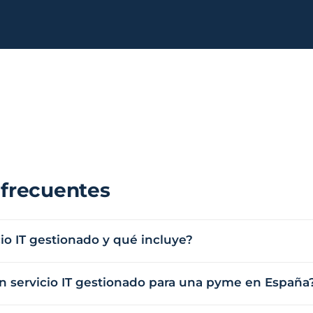
ico y
Educación y formación
ciones
Universidades, academias,
s, diputaciones,
RGPD reforzado por menores
io
ndustria
Multinacionales ES / PT
ca
GxP, AEMPS,
Cobertura internacional,
tornos validados
partners locales
 frecuentes
io IT gestionado y qué incluye?
n servicio IT gestionado para una pyme en España