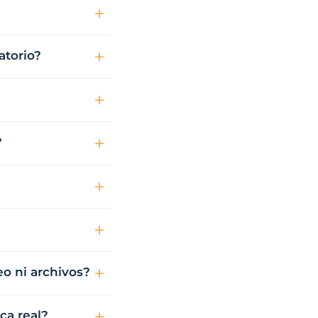
atorio?
?
o ni archivos?
ca real?