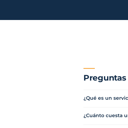
Sector públ
administra
Ayuntamiento
ENS obligator
Pharma e i
farmacéuti
ISO 13485, en
Preguntas
¿Qué es un servic
¿Cuánto cuesta u