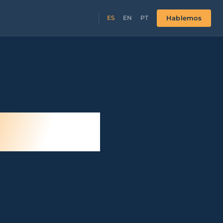
Hablemos
ES
EN
PT
untan.