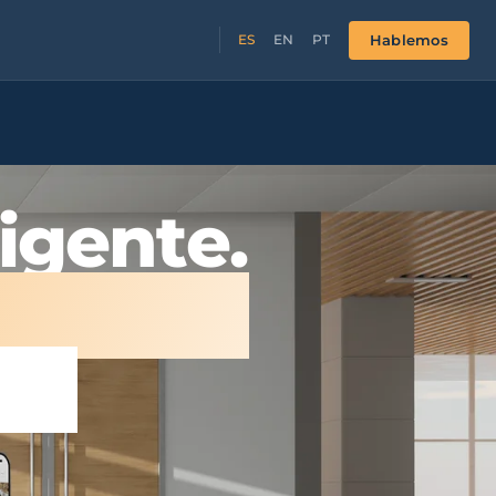
Hablemos
ES
EN
PT
ligente.
dad del
ma.