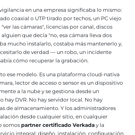
ovigilancia en una empresa significaba lo mismo:
ado coaxial o UTP tirado por techos, un PC viejo
"ver las cámaras", licencias por canal, discos
 alguien que decía "no, esa cámara lleva dos
aba mucho instalarlo, costaba más mantenerlo y,
esitarlo de verdad — un robo, un incidente
sabía cómo recuperar la grabación.
o ese modelo. Es una plataforma cloud-nativa
ara, lector de acceso o sensor es un dispositivo
amente a la nube y se gestiona desde un
o hay DVR. No hay servidor local. No hay
esas de almacenamiento. Y los administradores
talación desde cualquier sitio, en cualquier
co somos
partner certificado Verkada
y la
cio integral: diseño, instalación, configuración,