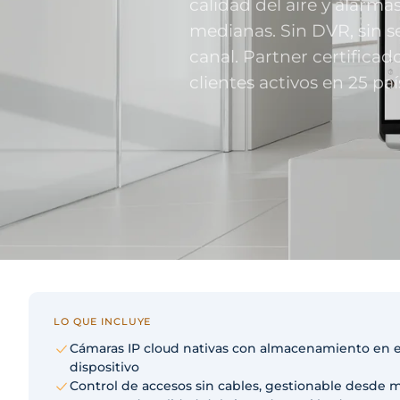
calidad del aire y alarm
Sector públ
administra
medianas. Sin DVR, sin se
Ayuntamiento
canal. Partner certifica
ENS obligator
clientes activos en 25 paí
Pharma e i
farmacéuti
ISO 13485, en
LO QUE INCLUYE
Cámaras IP cloud nativas con almacenamiento en e
dispositivo
Control de accesos sin cables, gestionable desde m