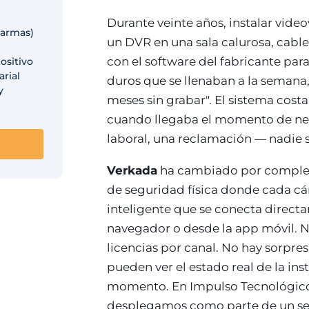
Durante veinte años, instalar vide
larmas)
un DVR en una sala calurosa, cable
con el software del fabricante para 
ositivo
rial
duros que se llenaban a la semana,
y
meses sin grabar". El sistema cost
cuando llegaba el momento de nec
laboral, una reclamación — nadie 
Verkada
ha cambiado por complet
de seguridad física donde cada cám
inteligente que se conecta direct
navegador o desde la app móvil. N
licencias por canal. No hay sorpr
pueden ver el estado real de la ins
momento. En Impulso Tecnológi
desplegamos como parte de un servi