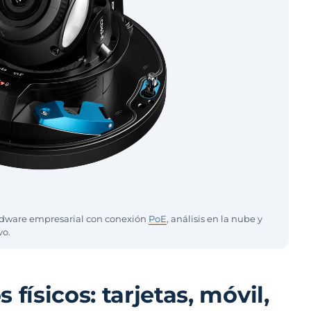
rdware empresarial con conexión
PoE
, análisis en la nube y
vo.
 físicos: tarjetas, móvil,