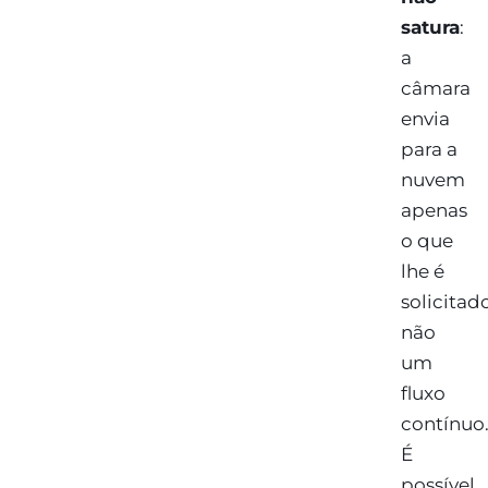
satura
:
a
câmara
envia
para a
nuvem
apenas
o que
lhe é
solicitado
não
um
fluxo
contínuo
É
possível