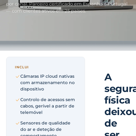
por canal. Parceiro certificado em Espanha e Portugal
— com clientes ativos em 25 países.
INCLUI
A
Câmaras IP cloud nativas
com armazenamento no
segur
dispositivo
física
Controlo de acessos sem
cabos, gerível a partir de
deixo
telemóvel
de
Sensores de qualidade
do ar e deteção de
ser
comportamento