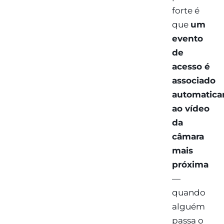
forte é
que
um
evento
de
acesso é
associado
automatic
ao vídeo
da
câmara
mais
próxima
—
quando
alguém
passa o