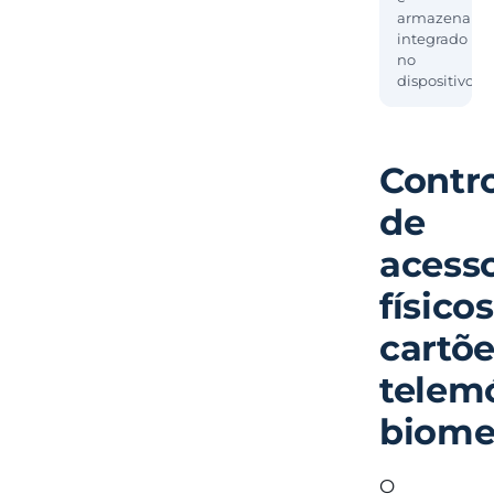
armazename
integrado
no
dispositivo.
Contr
de
acess
físicos
cartõe
telemó
biome
O