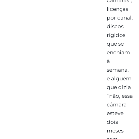
câmaras”,
licenças
por canal,
discos
rígidos
que se
enchiam
à
semana,
e alguém
que dizia
“não, essa
câmara
esteve
dois
meses