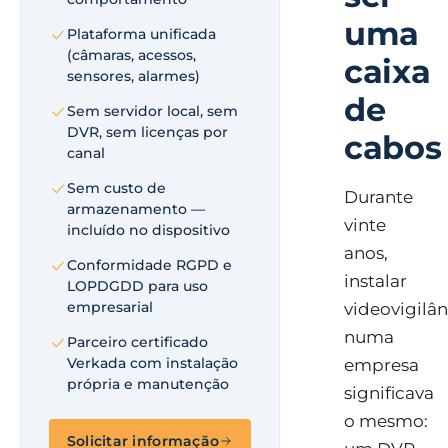
uma
Plataforma unificada
(câmaras, acessos,
caixa
sensores, alarmes)
de
Sem servidor local, sem
DVR, sem licenças por
cabos
canal
Sem custo de
Durante
armazenamento —
vinte
incluído no dispositivo
anos,
Conformidade RGPD e
instalar
LOPDGDD para uso
empresarial
videovigilân
numa
Parceiro certificado
Verkada com instalação
empresa
própria e manutenção
significava
o mesmo:
Solicitar informação