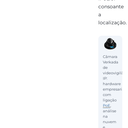
consoante
a
localização.
Câmara
Verkada
de
videovigilânc
IP:
hardware
empresarial
com
ligação
PoE
,
análise
na
nuvem
e