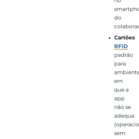
no
smartph
do
colaborad
Cartões
RFID
padrão
para
ambient
em
que a
app
não se
adequa
(operacio
sem