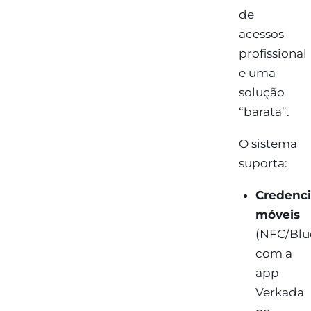
de
acessos
profissional
e uma
solução
“barata”.
O sistema
suporta:
Credenci
móveis
(NFC/Blu
com a
app
Verkada