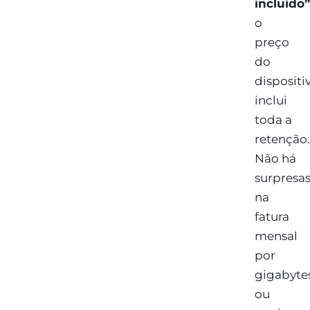
incluído”
o
preço
do
dispositi
inclui
toda a
retenção.
Não há
surpresa
na
fatura
mensal
por
gigabyte
ou