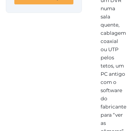
um DVR
numa
sala
quente,
cablagem
coaxial
ou UTP
pelos
tetos, um
PC antigo
com o
software
do
fabricante
para “ver
as