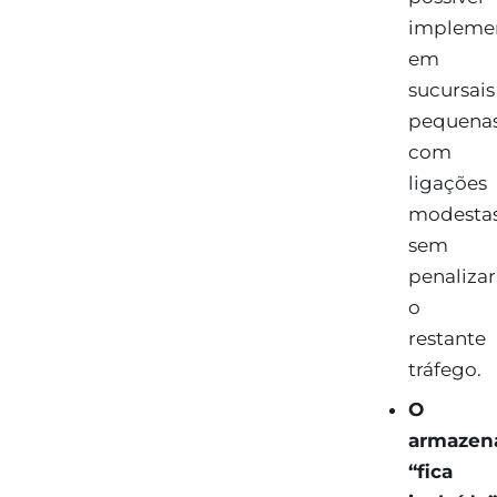
impleme
em
sucursais
pequena
com
ligações
modesta
sem
penalizar
o
restante
tráfego.
O
armazen
“fica