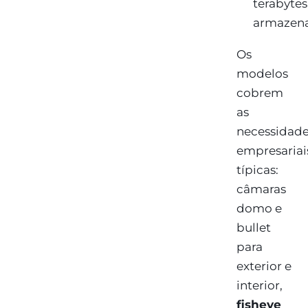
terabytes
armazena
Os
modelos
cobrem
as
necessidad
empresariai
típicas:
câmaras
domo e
bullet
para
exterior e
interior,
fisheye