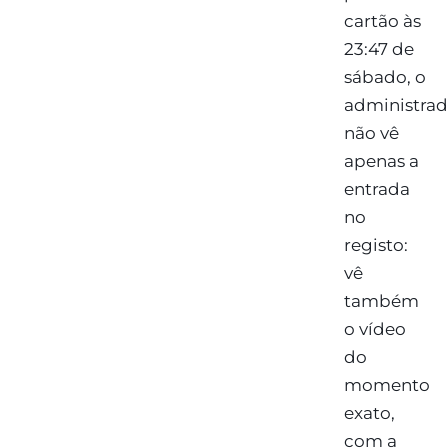
cartão às
23:47 de
sábado, o
administrad
não vê
apenas a
entrada
no
registo:
vê
também
o vídeo
do
momento
exato,
com a