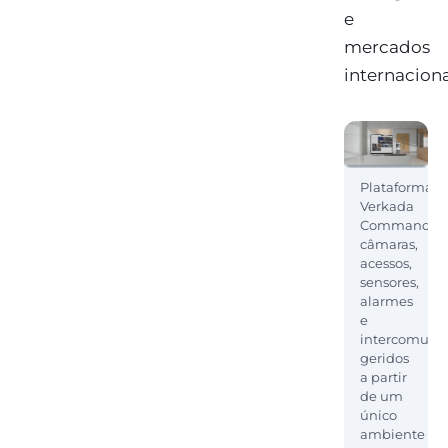
e
mercados
internaciona
Plataforma
Verkada
Command:
câmaras,
acessos,
sensores,
alarmes
e
intercomuni
geridos
a partir
de um
único
ambiente