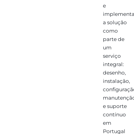
e
implement
a solução
como
parte de
um
serviço
integral:
desenho,
instalação,
configuraçã
manutençã
e suporte
contínuo
em
Portugal