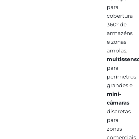
para
cobertura
360° de
armazéns
e zonas
amplas,
multissens
para
perímetros
grandes e
mini-
câmaras
discretas
para
zonas
comerciais