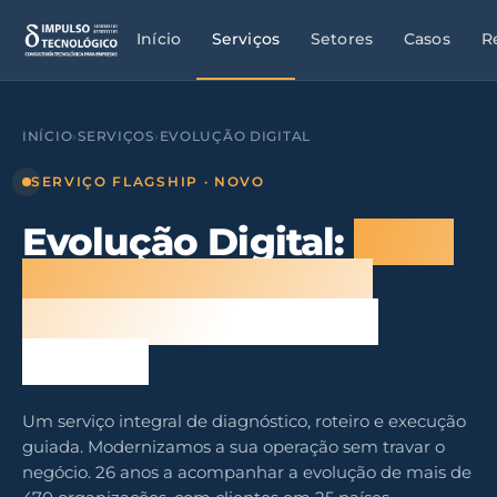
Início
Serviços
Setores
Casos
R
INÍCIO
›
SERVIÇOS
›
EVOLUÇÃO DIGITAL
SERVIÇO FLAGSHIP · NOVO
Evolução Digital:
a sua
tecnologia avança
consigo, não à sua
frente.
Um serviço integral de diagnóstico, roteiro e execução
guiada. Modernizamos a sua operação sem travar o
negócio. 26 anos a acompanhar a evolução de mais de