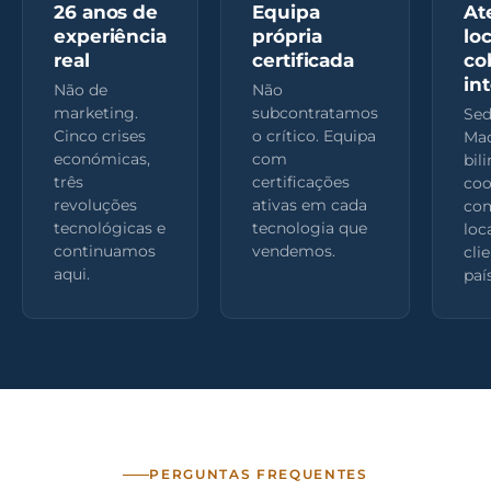
26 anos de
Equipa
At
experiência
própria
loc
real
certificada
co
in
Não de
Não
marketing.
subcontratamos
Se
Cinco crises
o crítico. Equipa
Mad
económicas,
com
bil
três
certificações
coo
revoluções
ativas em cada
com
tecnológicas e
tecnologia que
loc
continuamos
vendemos.
cli
aqui.
paí
PERGUNTAS FREQUENTES