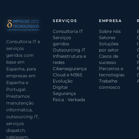
SERVIÇOS
EMPRESA
Consultoria IT
Sobre nós
Serviços
Setores
Consultoria IT e
geridos
Soluções
serviços
Outsourcing IT
por setor
geridos com
Infraestrutura e
Casos de
base em
redes
sucesso
Cibersegurança
Parceiros e
Espanha, para
Cloud e M365
tecnologias
G
empresas em
Evolução
Trabalhe
Espanha e
Digital
connosco
Portugal.
Segurança
Prestamos
física · Verkada
manutenção
informática,
outsourcing IT,
serviços
dispatch,
cablagem,