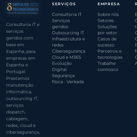
SERVIÇOS
EMPRESA
Consultoria IT
Sobre nós
Serviços
Setores
Consultoria IT e
geridos
Soluções
serviços
Outsourcing IT
por setor
geridos com
Infraestrutura e
Casos de
base em
redes
sucesso
Cibersegurança
Parceiros e
Espanha, para
Cloud e M365
tecnologias
G
empresas em
Evolução
Trabalhe
Espanha e
Digital
connosco
Portugal.
Segurança
Prestamos
física · Verkada
manutenção
informática,
outsourcing IT,
serviços
dispatch,
cablagem,
redes, cloud e
cibersegurança,