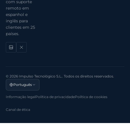
com suporte
remoto em
espanhol e
inglês para
clientes em 25
países.
© 2026 Impulso Tecnológico S.L.. Todos os direitos reservados.
Português
Informação legal
Política de privacidade
Política de cookies
Canal de ética