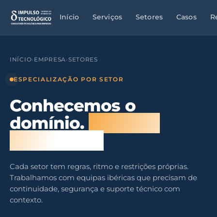
Início
Serviços
Setores
Casos
R
INÍCIO
›
EMPRESA
›
SETORES
ESPECIALIZAÇÃO POR SETOR
Conhecemos o
domínio.
Não só a
tecnologia.
Cada setor tem regras, ritmo e restrições próprias.
Trabalhamos com equipas ibéricas que precisam de
continuidade, segurança e suporte técnico com
contexto.