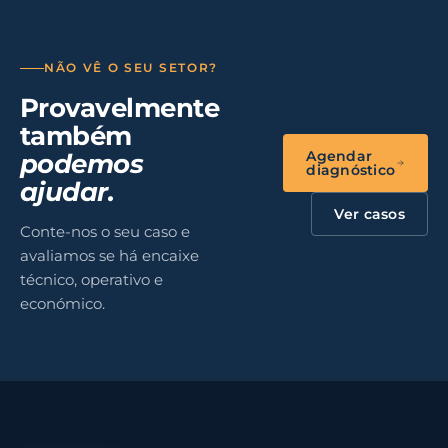
em
Clínicas
consultoria) |
Portugal e
em
Microsoft 365 e
Espanha |
Portugal
cibersegurança
OT/IT, NIS2,
| RGPD,
NÃO VÊ O SEU SETOR?
SCADA
NIS2, HL7
Provavelmente
também
Agendar
podemos
diagnóstico
ajudar.
Ver casos
Conte-nos o seu caso e
avaliamos se há encaixe
técnico, operativo e
económico.