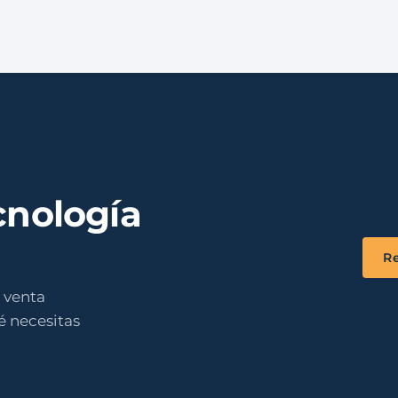
cnología
Re
 venta
é necesitas