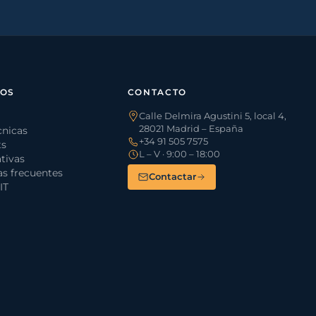
SOS
CONTACTO
Calle Delmira Agustini 5, local 4,
28021 Madrid – España
cnicas
+34 91 505 7575
ts
L – V · 9:00 – 18:00
tivas
s frecuentes
Contactar
IT