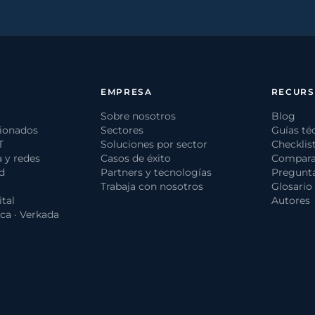
EMPRESA
RECUR
Sobre nosotros
Blog
tionados
Sectores
Guías té
T
Soluciones por sector
Checklis
a y redes
Casos de éxito
Compara
d
Partners y tecnologías
Pregunta
Trabaja con nosotros
Glosario 
tal
Autores
ca · Verkada