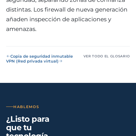
eólico
distintas. Los firewall de nueva generación
Evolución
Sanidad y
añaden inspección de aplicaciones y
Digital
clínicas
Clínica
amenazas.
Automatización,
hospitales priva
IA aplicada,
RGPD reforzado
evolución guiada
NIS2
Copia de seguridad inmutable
VER TODO EL GLOSARIO
Sector públic
VPN (Red privada virtual)
administraci
Ayuntamientos,
diputaciones, E
obligatorio
Pharma e
HABLEMOS
industria
farmacéutica
¿Listo para
GxP, AEMPS, IS
que tu
13485, entornos
validados
tecnología