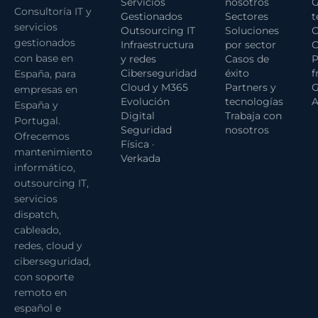
Servicios
nosotros
G
Consultoría IT y
Gestionados
Sectores
t
servicios
Outsourcing IT
Soluciones
C
gestionados
Infraestructura
por sector
C
con base en
y redes
Casos de
P
Ciberseguridad
éxito
f
España, para
Cloud y M365
Partners y
G
empresas en
Evolución
tecnologías
A
España y
Digital
Trabaja con
Portugal.
Seguridad
nosotros
Ofrecemos
Física ·
mantenimiento
Verkada
informático,
outsourcing IT,
servicios
dispatch,
cableado,
redes, cloud y
ciberseguridad,
con soporte
remoto en
español e