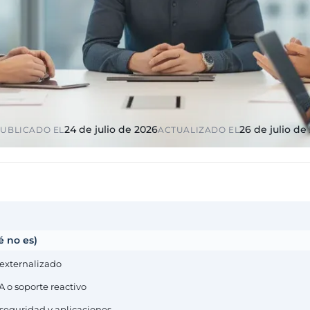
ico y
Educación y formación
ciones
Universidades, academias,
s, diputaciones,
RGPD reforzado por menores
io
ndustria
Multinacionales ES / PT
ca
GxP, AEMPS,
Cobertura internacional,
tornos validados
partners locales
24 de julio de 2026
26 de julio de
UBLICADO EL
ACTUALIZADO EL
é no es)
 externalizado
A o soporte reactivo
, seguridad y aplicaciones