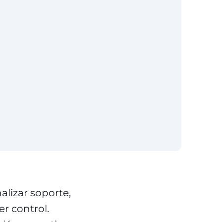
lizar soporte,
r control.