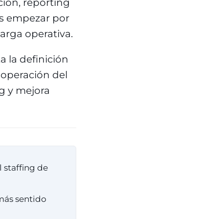
ción, reporting
es empezar por
carga operativa.
a la definición
y operación del
ng y mejora
l staffing de
 más sentido