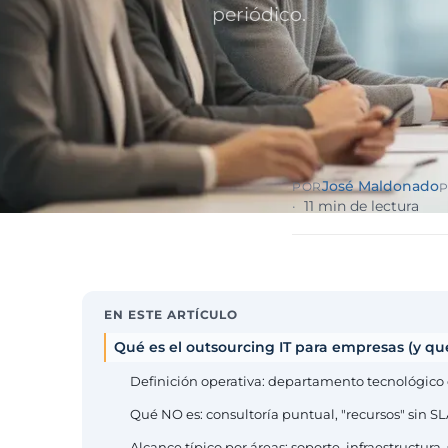
Sector públ
periódico.
administra
Ayuntamiento
ENS obligator
Pharma e i
farmacéuti
ISO 13485, en
José Maldonado
POR
P
11 min de lectura
EN ESTE ARTÍCULO
Qué es el outsourcing IT para empresas (y qu
Definición operativa: departamento tecnológico
Qué NO es: consultoría puntual, "recursos" sin SL
Alcance típico por áreas: soporte, infraestructura