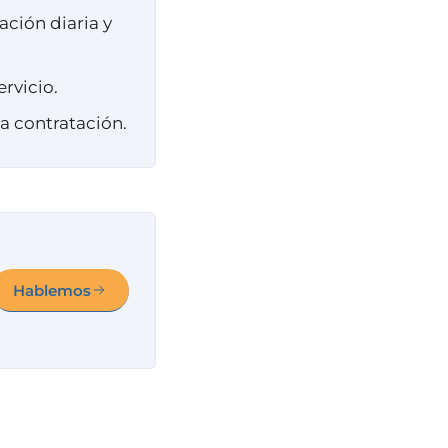
ación diaria y
rvicio.
la contratación.
Hablemos