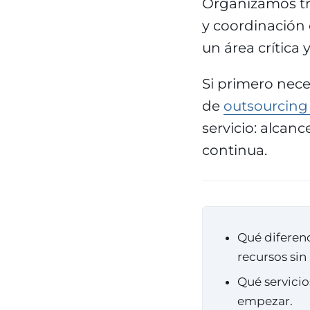
Organizamos tr
y coordinación 
un área crítica 
Si primero neces
de
outsourcing 
servicio: alcanc
continua.
Qué diferenc
recursos sin
Qué servicio
empezar.