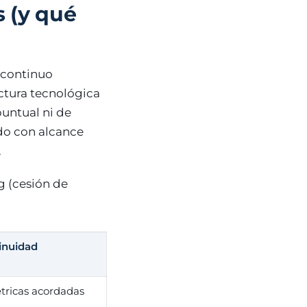
s (y qué
 continuo
ctura tecnológica
puntual ni de
ado con alcance
.
g (cesión de
inuidad
étricas acordadas