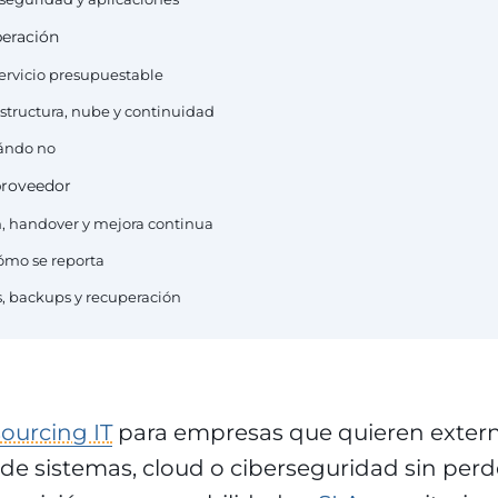
peración
 servicio presupuestable
aestructura, nube y continuidad
uándo no
proveedor
ón, handover y mejora continua
cómo se reporta
s, backups y recuperación
ourcing IT
para empresas que quieren externa
de sistemas, cloud o ciberseguridad sin perde