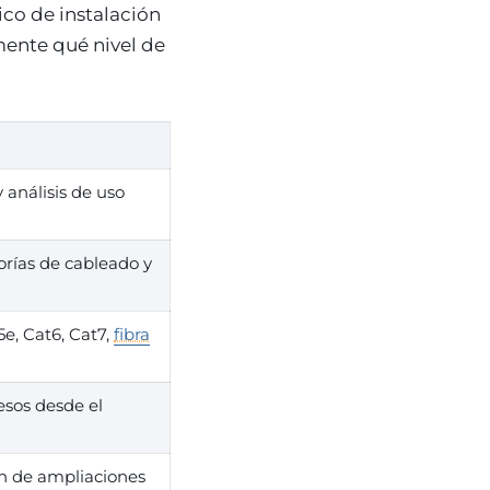
ico de instalación
mente qué nivel de
y análisis de uso
rías de cableado y
5e, Cat6, Cat7,
fibra
esos desde el
n de ampliaciones