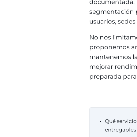
documentada. 
segmentación 
usuarios, sedes 
No nos limitamo
proponemos arq
mantenemos la s
mejorar rendimi
preparada para
Qué servici
entregables 