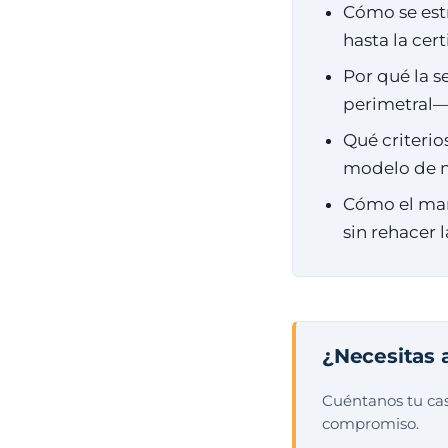
Cómo se est
hasta la cer
Por qué la 
perimetral— 
Qué criterio
modelo de 
Cómo el man
sin rehacer l
¿Necesitas 
Cuéntanos tu cas
compromiso.