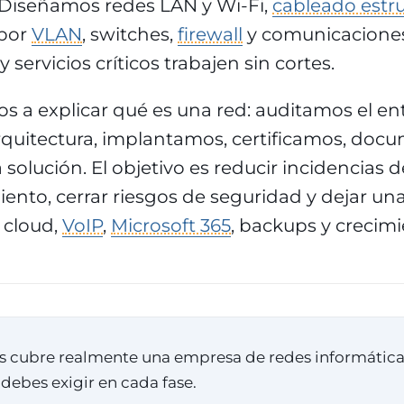
Diseñamos redes LAN y Wi-Fi,
cableado estr
por
VLAN
, switches,
firewall
y comunicacione
y servicios críticos trabajen sin cortes.
s a explicar qué es una red: auditamos el en
uitectura, implantamos, certificamos, doc
olución. El objetivo es reducir incidencias d
ento, cerrar riesgos de seguridad y dejar un
 cloud,
VoIP
,
Microsoft 365
, backups y crecimi
os cubre realmente una empresa de redes informática
debes exigir en cada fase.