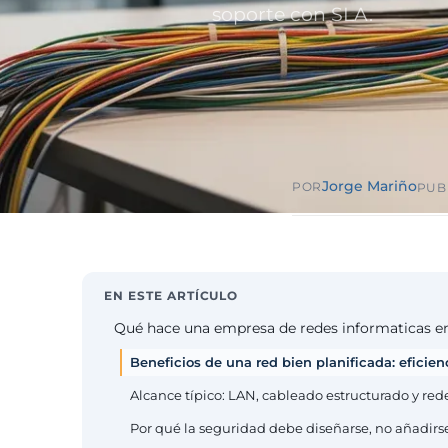
Sector públ
soporte con SLA.
administra
Ayuntamiento
ENS obligator
Pharma e i
farmacéuti
ISO 13485, en
Jorge Mariño
POR
PUB
EN ESTE ARTÍCULO
Qué hace una empresa de redes informaticas e
Beneficios de una red bien planificada: eficie
Alcance típico: LAN, cableado estructurado y red
Por qué la seguridad debe diseñarse, no añadirse 