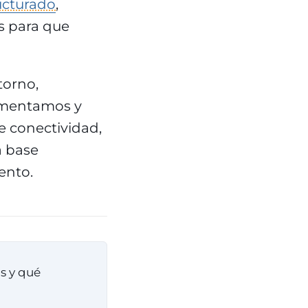
ucturado
,
s para que
torno,
umentamos y
e conectividad,
a base
ento.
s y qué