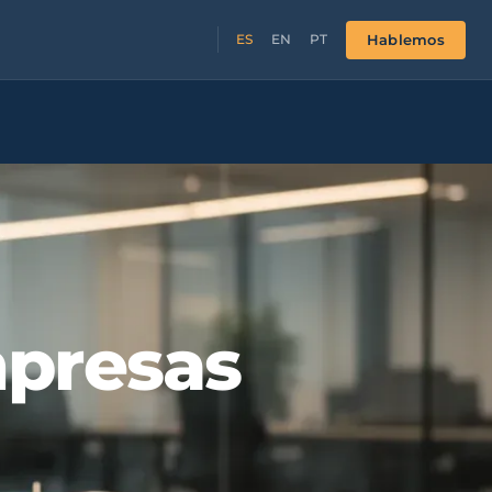
Hablemos
ES
EN
PT
mpresas