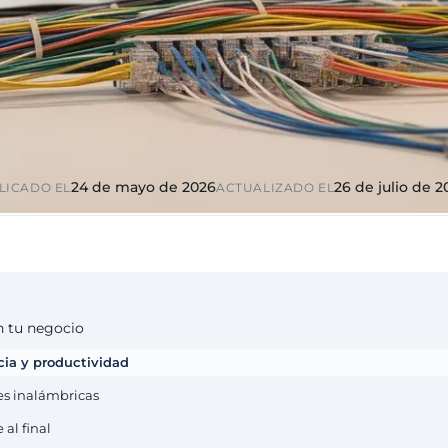
ico y
Educación y formación
ciones
Universidades, academias,
s, diputaciones,
RGPD reforzado por menores
io
ndustria
Multinacionales ES / PT
ca
GxP, AEMPS,
Cobertura internacional,
tornos validados
partners locales
24 de mayo de 2026
26 de julio de 
LICADO EL
ACTUALIZADO EL
n tu negocio
ncia y productividad
es inalámbricas
al final