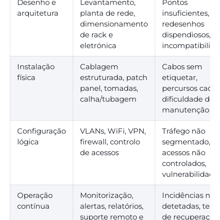
Desenho e
Levantamento,
Pontos
arquitetura
planta de rede,
insuficientes,
dimensionamento
redesenhos
de rack e
dispendiosos,
eletrónica
incompatibilid
Instalação
Cablagem
Cabos sem
física
estruturada, patch
etiquetar,
panel, tomadas,
percursos caótic
calha/tubagem
dificuldade de
manutenção
Configuração
VLANs, WiFi, VPN,
Tráfego não
lógica
firewall, controlo
segmentado,
de acessos
acessos não
controlados,
vulnerabilidade
Operação
Monitorização,
Incidências não
contínua
alertas, relatórios,
detetadas, tem
suporte remoto e
de recuperação