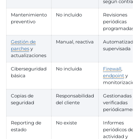
según contrato
Mantenimiento
No incluido
Revisiones
preventivo
periódicas
programadas
Gestión de
Manual, reactiva
Automatizada 
parches
y
supervisada
actualizaciones
Ciberseguridad
No incluida
Firewall
,
básica
endpoint
y
monitorización
Copias de
Responsabilidad
Gestionadas y
seguridad
del cliente
verificadas
periódicament
Reporting de
No existe
Informes
estado
periódicos de
actividad y