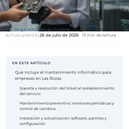
eólico
Evolución
Sanidad y
Digital
clínicas
Clínica
Automatización,
hospitales priva
Jorge Mariño
6 de julio de 2026
POR
PUBLICADO EL
IA aplicada,
RGPD reforzado
26 de julio de 2026
13 min de lectura
ACTUALIZADO EL
evolución guiada
NIS2
Sector públic
administraci
EN ESTE ARTÍCULO
Ayuntamientos,
Qué incluye el mantenimiento informático para
diputaciones, E
empresas en Las Rozas
obligatorio
Soporte y resolución: del ticket al restablecimiento
del servicio
Pharma e
industria
Mantenimiento preventivo: revisiones periódicas y
farmacéutica
control de cambios
GxP, AEMPS, IS
Instalación y actualización: software, parches y
13485, entornos
configuración
validados