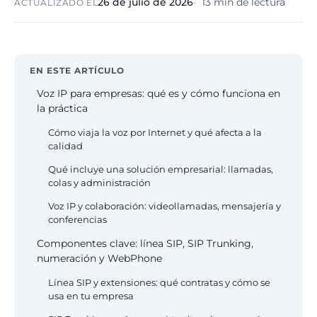
26 de julio de 2026
13 min de lectura
ACTUALIZADO EL
eólico
Evolución
Sanidad y
Digital
clínicas
Clínica
Automatización,
hospitales priva
EN ESTE ARTÍCULO
IA aplicada,
RGPD reforzado
Voz IP para empresas: qué es y cómo funciona en
evolución guiada
NIS2
la práctica
Cómo viaja la voz por Internet y qué afecta a la
Sector públic
calidad
administraci
Ayuntamientos,
Qué incluye una solución empresarial: llamadas,
diputaciones, E
colas y administración
obligatorio
Voz IP y colaboración: videollamadas, mensajería y
conferencias
Pharma e
Componentes clave: línea SIP, SIP Trunking,
industria
numeración y WebPhone
farmacéutica
GxP, AEMPS, IS
Línea SIP y extensiones: qué contratas y cómo se
13485, entornos
usa en tu empresa
validados