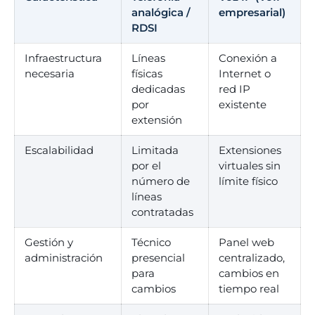
analógica /
empresarial)
RDSI
Infraestructura
Líneas
Conexión a
necesaria
físicas
Internet o
dedicadas
red IP
por
existente
extensión
Escalabilidad
Limitada
Extensiones
por el
virtuales sin
número de
límite físico
líneas
contratadas
Gestión y
Técnico
Panel web
administración
presencial
centralizado,
para
cambios en
cambios
tiempo real