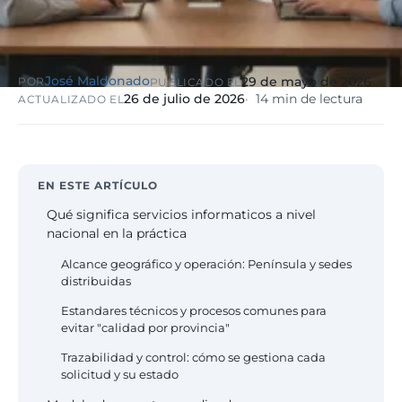
eólico
Evolución
Sanidad y
Digital
clínicas
Clínica
José Maldonado
29 de mayo de 2026
POR
PUBLICADO EL
Automatización,
hospitales priva
26 de julio de 2026
14 min de lectura
ACTUALIZADO EL
IA aplicada,
RGPD reforzado
evolución guiada
NIS2
Sector públic
EN ESTE ARTÍCULO
administraci
Ayuntamientos,
Qué significa servicios informaticos a nivel
diputaciones, E
nacional en la práctica
obligatorio
Alcance geográfico y operación: Península y sedes
distribuidas
Pharma e
Estandares técnicos y procesos comunes para
industria
evitar "calidad por provincia"
farmacéutica
GxP, AEMPS, IS
Trazabilidad y control: cómo se gestiona cada
13485, entornos
solicitud y su estado
validados