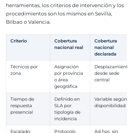
herramientas, los criterios de intervención y los
procedimientos son los mismos en Sevilla,
Bilbao o Valencia.
Criterio
Cobertura
Cobertura
nacional real
nacional
declarada
Técnicos por
Asignación
Desplazamiento
zona
por provincia
desde sede
o área
central
geográfica
Tiempo de
Definido en
Variable según
respuesta
SLA por
disponibilidad
presencial
tipología de
incidencia
Escalado
Protocolo
Ad hoc, sin