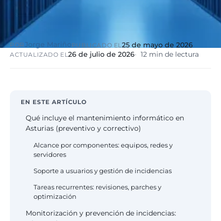
eólico
Evolución
Sanidad y
Digital
clínicas
Clínica
Jorge Mariño
25 de mayo de 2026
POR
PUBLICADO EL
Automatización,
hospitales priva
26 de julio de 2026
12 min de lectura
ACTUALIZADO EL
IA aplicada,
RGPD reforzado
evolución guiada
NIS2
Sector públic
EN ESTE ARTÍCULO
administraci
Ayuntamientos,
Qué incluye el mantenimiento informático en
diputaciones, E
Asturias (preventivo y correctivo)
obligatorio
Alcance por componentes: equipos, redes y
servidores
Pharma e
Soporte a usuarios y gestión de incidencias
industria
farmacéutica
Tareas recurrentes: revisiones, parches y
GxP, AEMPS, IS
optimización
13485, entornos
Monitorización y prevención de incidencias:
validados