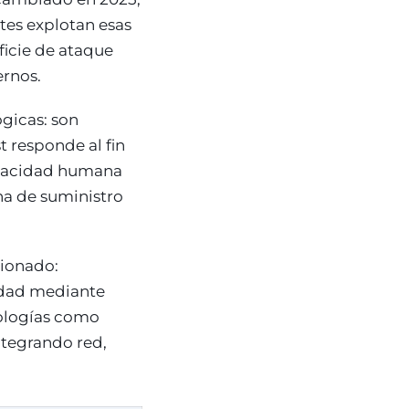
ntes explotan esas
ficie de ataque
ernos.
gicas: son
t responde al fin
capacidad humana
na de suministro
tionado:
idad mediante
nologías como
ntegrando red,