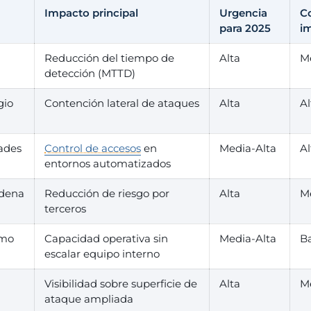
Impacto principal
Urgencia
C
para 2025
i
Reducción del tiempo de
Alta
M
detección (MTTD)
gio
Contención lateral de ataques
Alta
Al
ades
Control de accesos
en
Media-Alta
Al
entornos automatizados
adena
Reducción de riesgo por
Alta
M
terceros
omo
Capacidad operativa sin
Media-Alta
B
escalar equipo interno
Visibilidad sobre superficie de
Alta
M
ataque ampliada