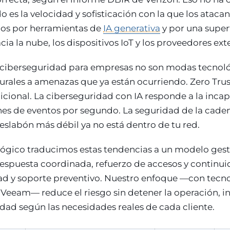
 es la velocidad y sofisticación con la que los ataca
os por herramientas de
IA generativa
y por una super
cia la nube, los dispositivos IoT y los proveedores ext
 ciberseguridad para empresas no son modas tecnoló
urales a amenazas que ya están ocurriendo. Zero Trus
dicional. La ciberseguridad con IA responde a la in
nes de eventos por segundo. La seguridad de la cade
eslabón más débil ya no está dentro de tu red.
ógico traducimos estas tendencias a un modelo ges
respuesta coordinada, refuerzo de accesos y continu
ad y soporte preventivo. Nuestro enfoque —con tec
 Veeam— reduce el riesgo sin detener la operación, i
dad según las necesidades reales de cada cliente.