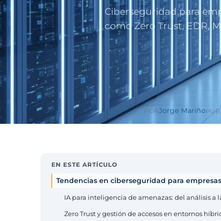
Sector públ
Ciberseguridad para emp
administra
Ayuntamiento
como Zero Trust, EDR, MF
ENS obligator
Pharma e i
farmacéuti
ISO 13485, en
Jorge Mariño
POR
PUB
EN ESTE ARTÍCULO
Tendencias en ciberseguridad para empresas
IA para inteligencia de amenazas: del análisis a 
Zero Trust y gestión de accesos en entornos híbri