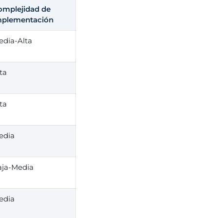
omplejidad de
mplementación
edia-Alta
ta
ta
edia
aja-Media
edia