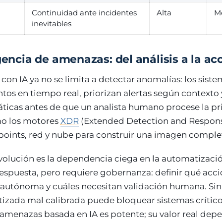
Continuidad ante incidentes
Alta
M
inevitables
gencia de amenazas: del análisis a la ac
con IA ya no se limita a detectar anomalías: los sist
tos en tiempo real, priorizan alertas según contexto
ticas antes de que un analista humano procese la pri
o los motores
XDR
(Extended Detection and Respons
points, red y nube para construir una imagen comple
evolución es la dependencia ciega en la automatizació
 respuesta, pero requiere gobernanza: definir qué ac
 autónoma y cuáles necesitan validación humana. Sin
izada mal calibrada puede bloquear sistemas crític
 amenazas basada en IA es potente; su valor real dep