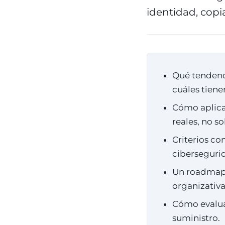
identidad, copi
Qué tendenc
cuáles tien
Cómo aplica
reales, no so
Criterios co
ciberseguri
Un roadmap p
organizativa
Cómo evaluar
suministro.