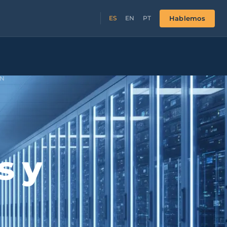
Hablemos
ES
EN
PT
AN
s y