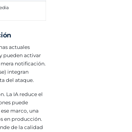
edia
ción
emas actuales
 y pueden activar
mera notificación.
e) integran
ta del ataque.
n. La IA reduce el
ciones puede
 ese marco, una
os en producción.
ende de la calidad