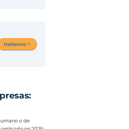
Hablemos
presas:
 humano o de
 cambiado en 2025;