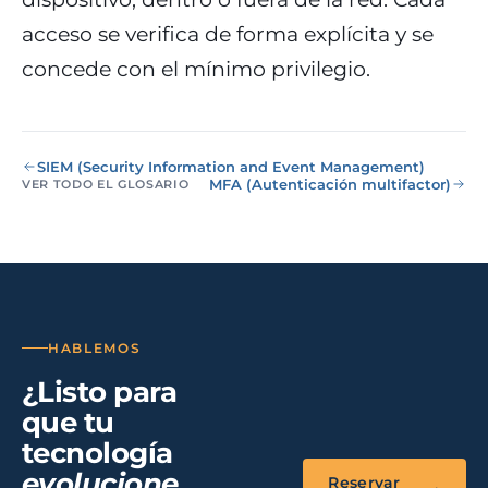
eólico
acceso se verifica de forma explícita y se
Evolución
Sanidad y
concede con el mínimo privilegio.
Digital
clínicas
Clínica
Automatización,
hospitales priva
IA aplicada,
RGPD reforzado
evolución guiada
NIS2
SIEM (Security Information and Event Management)
MFA (Autenticación multifactor)
VER TODO EL GLOSARIO
Sector públic
administraci
Ayuntamientos,
diputaciones, E
obligatorio
HABLEMOS
Pharma e
¿Listo para
industria
farmacéutica
que tu
GxP, AEMPS, IS
tecnología
13485, entornos
validados
evolucione
Reservar