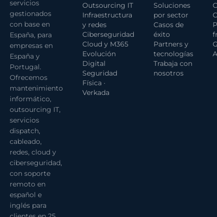
servicios
Outsourcing IT
Soluciones
C
gestionados
Infraestructura
por sector
C
con base en
y redes
Casos de
P
Ciberseguridad
éxito
f
España, para
Cloud y M365
Partners y
G
empresas en
Evolución
tecnologías
A
España y
Digital
Trabaja con
Portugal.
Seguridad
nosotros
Ofrecemos
Física ·
mantenimiento
Verkada
informático,
outsourcing IT,
servicios
dispatch,
cableado,
redes, cloud y
ciberseguridad,
con soporte
remoto en
español e
inglés para
clientes en 25