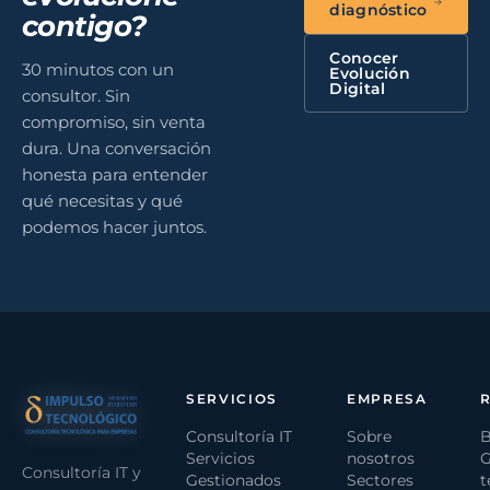
diagnóstico
contigo?
Conocer
30 minutos con un
Evolución
Digital
consultor. Sin
compromiso, sin venta
dura. Una conversación
honesta para entender
qué necesitas y qué
podemos hacer juntos.
SERVICIOS
EMPRESA
Consultoría IT
Sobre
B
Servicios
nosotros
G
Consultoría IT y
Gestionados
Sectores
t