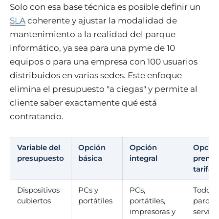
Solo con esa base técnica es posible definir un
SLA
coherente y ajustar la modalidad de
mantenimiento a la realidad del parque
informático, ya sea para una pyme de 10
equipos o para una empresa con 100 usuarios
distribuidos en varias sedes. Este enfoque
elimina el presupuesto "a ciegas" y permite al
cliente saber exactamente qué está
contratando.
Variable del
Opción
Opción
Opció
presupuesto
básica
integral
premi
tarifa 
Dispositivos
PCs y
PCs,
Todo el
cubiertos
portátiles
portátiles,
parque
impresoras y
servido