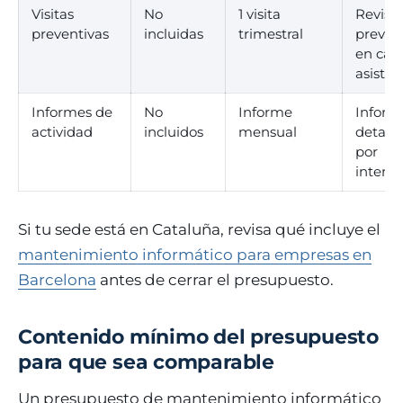
Visitas
No
1 visita
Revisi
preventivas
incluidas
trimestral
preven
en cad
asisten
Informes de
No
Informe
Inform
actividad
incluidos
mensual
detall
por
interv
Si tu sede está en Cataluña, revisa qué incluye el
mantenimiento informático para empresas en
Barcelona
antes de cerrar el presupuesto.
Contenido mínimo del presupuesto
para que sea comparable
Un presupuesto de mantenimiento informático