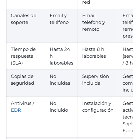
red
Canales de
Email y
Email,
Email,
soporte
teléfono
teléfono y
teléfon
remoto
remoto
presen
Tiempo de
Hasta 24
Hasta 8 h
Hasta 
respuesta
h
laborables
(servid
(SLA)
laborables
/ 8 h (r
Copias de
No
Supervisión
Gestió
seguridad
incluidas
incluida
compl
incluid
Antivirus /
No
Instalación y
Gestió
EDR
incluido
configuración
activa 
tecnol
Sophos
Fortine