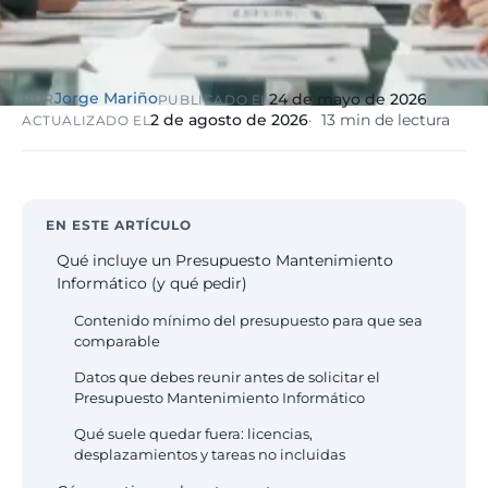
eólico
Evolución
Sanidad y
Digital
clínicas
Clínica
Jorge Mariño
24 de mayo de 2026
POR
PUBLICADO EL
Automatización,
hospitales priva
2 de agosto de 2026
13 min de lectura
ACTUALIZADO EL
IA aplicada,
RGPD reforzado
evolución guiada
NIS2
Sector públic
EN ESTE ARTÍCULO
administraci
Ayuntamientos,
Qué incluye un Presupuesto Mantenimiento
diputaciones, E
Informático (y qué pedir)
obligatorio
Contenido mínimo del presupuesto para que sea
comparable
Pharma e
Datos que debes reunir antes de solicitar el
industria
Presupuesto Mantenimiento Informático
farmacéutica
GxP, AEMPS, IS
Qué suele quedar fuera: licencias,
13485, entornos
desplazamientos y tareas no incluidas
validados