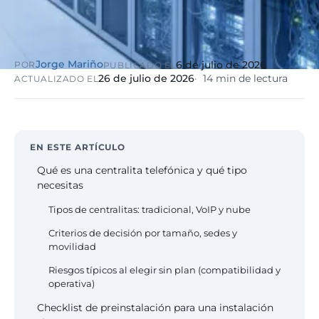
eólico
Evolución
Sanidad y
Digital
clínicas
Clínica
Jorge Mariño
6 de julio de 2026
POR
PUBLICADO EL
Automatización,
hospitales priva
26 de julio de 2026
14 min de lectura
ACTUALIZADO EL
IA aplicada,
RGPD reforzado
evolución guiada
NIS2
Sector públic
EN ESTE ARTÍCULO
administraci
Ayuntamientos,
Qué es una centralita telefónica y qué tipo
diputaciones, E
necesitas
obligatorio
Tipos de centralitas: tradicional, VoIP y nube
Criterios de decisión por tamaño, sedes y
Pharma e
movilidad
industria
farmacéutica
Riesgos típicos al elegir sin plan (compatibilidad y
GxP, AEMPS, IS
operativa)
13485, entornos
Checklist de preinstalación para una instalación
validados