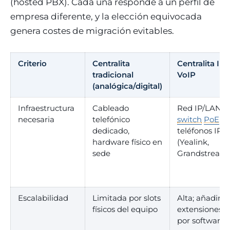
(hosted PBX). Cada una responde a un perfil de
empresa diferente, y la elección equivocada
genera costes de migración evitables.
Criterio
Centralita
Centralita IP /
tradicional
VoIP
(analógica/digital)
Infraestructura
Cableado
Red IP/LAN,
necesaria
telefónico
switch
PoE
,
dedicado,
teléfonos IP
hardware físico en
(Yealink,
sede
Grandstream
Escalabilidad
Limitada por slots
Alta; añadir
físicos del equipo
extensiones
por software