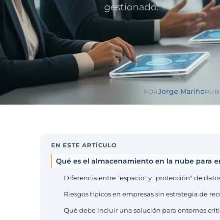
Sector públ
gestionado.
administra
Ayuntamiento
ENS obligator
Pharma e i
farmacéuti
ISO 13485, en
Jorge Mariño
POR
PUB
EN ESTE ARTÍCULO
Qué es el almacenamiento en la nube para em
Diferencia entre "espacio" y "protección" de dato
Riesgos típicos en empresas sin estrategia de re
Qué debe incluir una solución para entornos crít