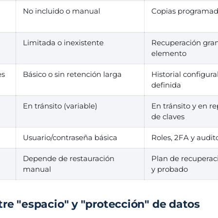
No incluido o manual
Copias programad
Limitada o inexistente
Recuperación gran
elemento
es
Básico o sin retención larga
Historial configur
definida
En tránsito (variable)
En tránsito y en r
de claves
Usuario/contraseña básica
Roles, 2FA y audit
Depende de restauración
Plan de recupera
manual
y probado
tre "espacio" y "protección" de datos