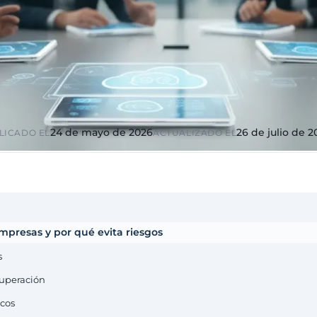
ico y
Educación y formación
ciones
Universidades, academias,
s, diputaciones,
RGPD reforzado por menores
io
ndustria
Multinacionales ES / PT
ca
GxP, AEMPS,
Cobertura internacional,
tornos validados
partners locales
24 de mayo de 2026
26 de julio de 
LICADO EL
ACTUALIZADO EL
presas y por qué evita riesgos
s
cuperación
icos