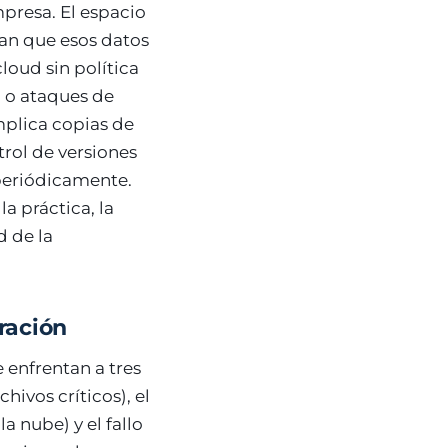
mpresa. El espacio
zan que esos datos
loud sin política
n o ataques de
mplica copias de
rol de versiones
 periódicamente.
a práctica, la
d de la
ración
 enfrentan a tres
hivos críticos), el
a nube) y el fallo