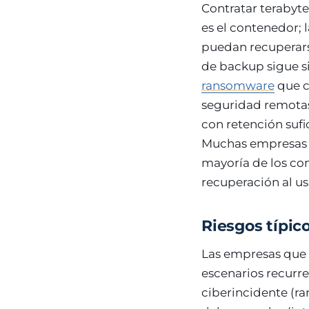
Contratar terabyte
es el contenedor; 
puedan recuperarse
de backup sigue s
ransomware
que c
seguridad remotas
con retención sufi
Muchas empresas a
mayoría de los con
recuperación al usu
Riesgos típic
Las empresas que o
escenarios recurre
ciberincidente (ra