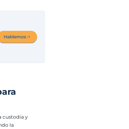
Hablemos
para
a custodia y
ndo la