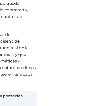
os o quedar
cio contratado,
 control de
os de
 diseño de
tado real de la
cambian y qué
omáticas y
 entornos críticos
quieren una capa
n protección