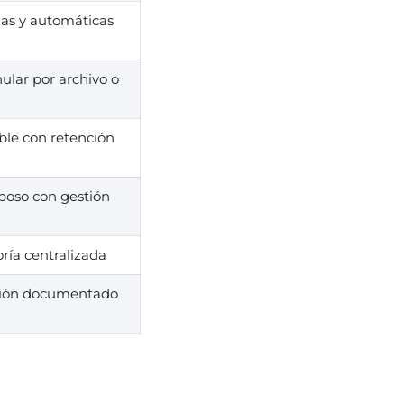
as y automáticas
ular por archivo o
able con retención
eposo con gestión
oría centralizada
ción documentado