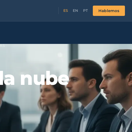
Hablemos
ES
EN
PT
AS
la nube