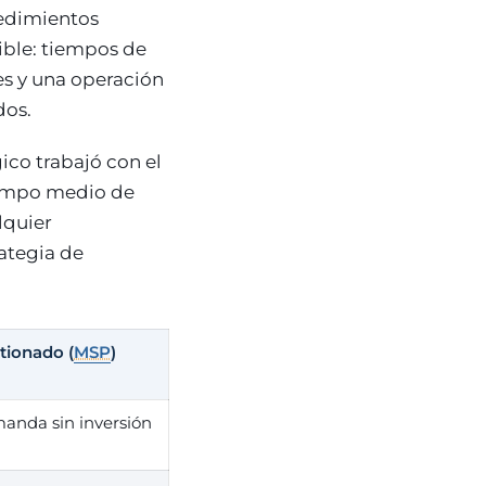
cedimientos
cible: tiempos de
es y una operación
dos.
ico trabajó con el
tiempo medio de
lquier
rategia de
tionado (
MSP
)
anda sin inversión