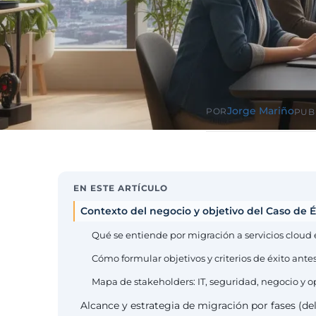
Sector públ
administra
Ayuntamiento
ENS obligator
Pharma e i
farmacéuti
ISO 13485, en
Jorge Mariño
POR
PUB
EN ESTE ARTÍCULO
Contexto del negocio y objetivo del Caso de É
Qué se entiende por migración a servicios cloud 
Cómo formular objetivos y criterios de éxito ante
Mapa de stakeholders: IT, seguridad, negocio y o
Alcance y estrategia de migración por fases (del