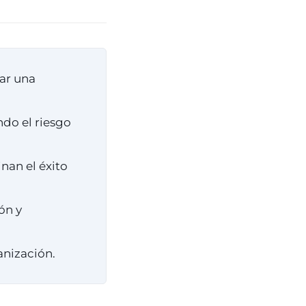
iar una
do el riesgo
nan el éxito
ón y
anización.