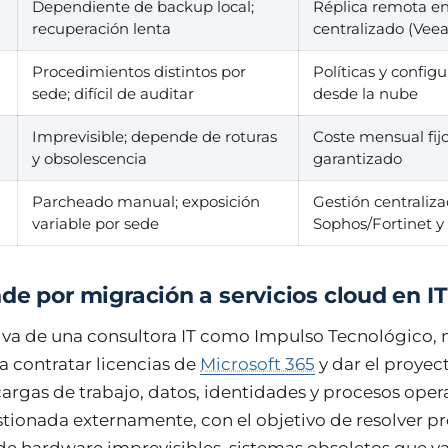
Dependiente de backup local;
Réplica remota e
recuperación lenta
centralizado (Vee
Procedimientos distintos por
Políticas y config
sede; difícil de auditar
desde la nube
Imprevisible; depende de roturas
Coste mensual fij
y obsolescencia
garantizado
Parcheado manual; exposición
Gestión centraliz
variable por sede
Sophos/Fortinet y
de por migración a servicios cloud en I
iva de una consultora IT como Impulso Tecnológico, m
a contratar licencias de
Microsoft 365
y dar el proyec
cargas de trabajo, datos, identidades y procesos oper
stionada externamente, con el objetivo de resolver 