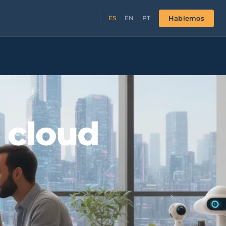
Hablemos
ES
EN
PT
SAS
s cloud