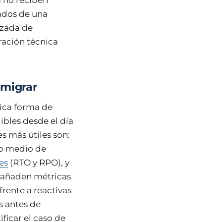
a no reciben
vados de una
izada de
ración técnica
 migrar
nica forma de
ibles desde el día
s más útiles son:
po medio de
es
(RTO y RPO), y
e añaden métricas
rente a reactivas
s antes de
ficar el caso de