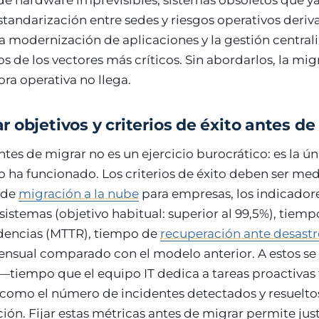
de hardware imprevisibles, sistemas obsoletos que y
estandarización entre sedes y riesgos operativos deri
La modernización de aplicaciones y la gestión central
s de los vectores más críticos. Sin abordarlos, la mig
ora operativa no llega.
 objetivos y criterios de éxito antes de
antes de migrar no es un ejercicio burocrático: es la ú
to ha funcionado. Los criterios de éxito deben ser med
 de
migración a la nube
para empresas, los indicadore
sistemas (objetivo habitual: superior al 99,5%), tiem
idencias (MTTR), tiempo de
recuperación ante desastr
ensual comparado con el modelo anterior. A estos s
tiempo que el equipo IT dedica a tareas proactivas f
 como el número de incidentes detectados y resuelto
ión. Fijar estas métricas antes de migrar permite justi