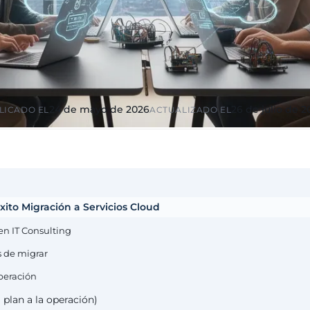
ico y
Educación y formación
ciones
Universidades, academias,
s, diputaciones,
RGPD reforzado por menores
io
ndustria
Multinacionales ES / PT
ca
GxP, AEMPS,
Cobertura internacional,
tornos validados
partners locales
24 de mayo de 2026
26 de julio de 
LICADO EL
ACTUALIZADO EL
xito Migración a Servicios Cloud
en IT Consulting
s de migrar
peración
 plan a la operación)