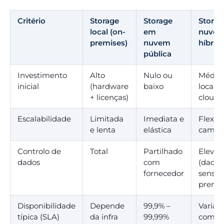
Critério
Storage
Storage
Stora
local (on-
em
nuve
premises)
nuvem
híbrid
pública
Investimento
Alto
Nulo ou
Médio 
inicial
(hardware
baixo
local +
+ licenças)
cloud)
Escalabilidade
Limitada
Imediata e
Flexíve
e lenta
elástica
camad
Controlo de
Total
Partilhado
Elevad
dados
com
(dados
fornecedor
sensíve
prem)
Disponibilidade
Depende
99,9% –
Variáve
típica (SLA)
da infra
99,99%
compo