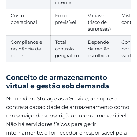
interna
Custo
Fixo e
Variável
Misto 
operacional
previsível
(risco de
contro
surpresas)
Compliance e
Total
Depende
Config
residência de
controlo
da região
por
dados
geográfico
escolhida
workl
Conceito de armazenamento
virtual e gestão sob demanda
No modelo Storage as a Service, a empresa
contrata capacidade de armazenamento como
um serviço de subscrição ou consumo variável.
Não há servidores físicos para gerir
internamente: o fornecedor é responsável pela