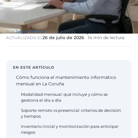
eólico
Evolución
Sanidad y
Digital
clínicas
Clínica
Automatización,
hospitales priva
Jorge Mariño
6 de julio de 2026
POR
PUBLICADO EL
IA aplicada,
RGPD reforzado
26 de julio de 2026
14 min de lectura
ACTUALIZADO EL
evolución guiada
NIS2
Sector públic
administraci
EN ESTE ARTÍCULO
Ayuntamientos,
Cómo funciona el mantenimiento informático
diputaciones, E
mensual en La Coruña
obligatorio
Modalidad mensual: qué incluye y cómo se
gestiona el día a día
Pharma e
industria
Soporte remoto vs presencial: criterios de decisión
farmacéutica
y tiempos
GxP, AEMPS, IS
Inventario inicial y monitorización para anticipar
13485, entornos
riesgos
validados