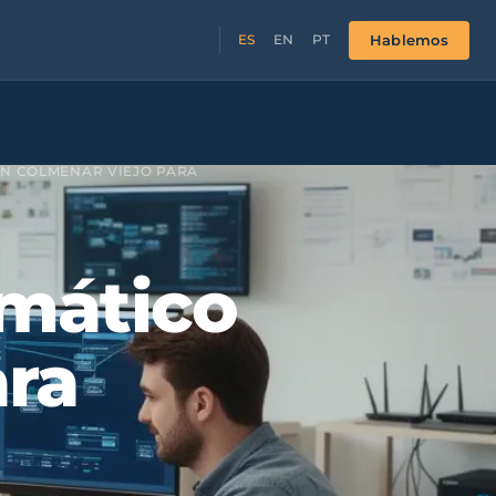
Hablemos
ES
EN
PT
N COLMENAR VIEJO PARA
mático
ara