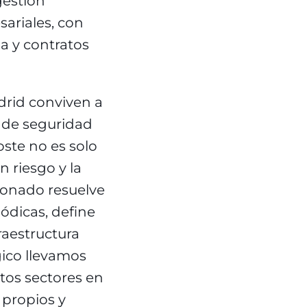
gestión
sariales, con
a y contratos
drid conviven a
s de seguridad
oste no es solo
n riesgo y la
ionado resuelve
ódicas, define
raestructura
gico llevamos
tos sectores en
 propios y