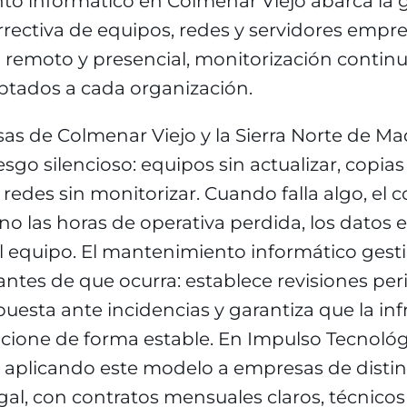
to informático en Colmenar Viejo abarca la 
rrectiva de equipos, redes y servidores empre
 remoto y presencial, monitorización continu
tados a cada organización.
s de Colmenar Viejo y la Sierra Norte de Ma
esgo silencioso: equipos sin actualizar, copia
 redes sin monitorizar. Cuando falla algo, el c
ino las horas de operativa perdida, los datos e
l equipo. El mantenimiento informático gest
ntes de que ocurra: establece revisiones peri
uesta ante incidencias y garantiza que la inf
ncione de forma estable. En Impulso Tecnoló
 aplicando este modelo a empresas de distin
al, con contratos mensuales claros, técnicos