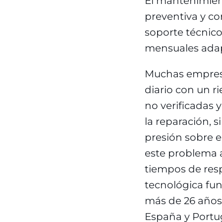
El mantenimien
preventiva y co
soporte técnico
mensuales adap
Muchas empresa
diario con un ri
no verificadas y
la reparación, s
presión sobre e
este problema a
tiempos de resp
tecnológica fu
más de 26 años
España y Portug