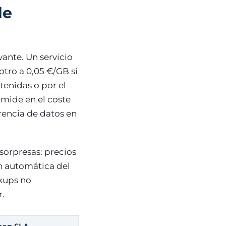
de
vante. Un servicio
tro a 0,05 €/GB si
tenidas o por el
mide en el coste
rencia de datos en
orpresas: precios
ón automática del
ckups no
r.