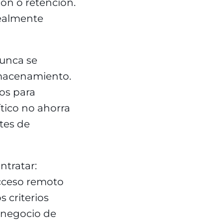
ión o retención.
realmente
unca se
almacenamiento.
ios para
tico no ahorra
tes de
ntratar:
acceso remoto
 criterios
l negocio de