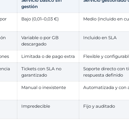
Servicio básico sin
Servicio gestionado
gestión
por
Bajo (0,01–0,03 €)
Medio (incluido en cuo
ión
Variable o por GB
Incluido en SLA
descargado
ones
Limitada o de pago extra
Flexible y configurab
encia
Tickets con SLA no
Soporte directo con 
garantizado
respuesta definido
Manual o inexistente
Automatizada y con a
Impredecible
Fijo y auditado