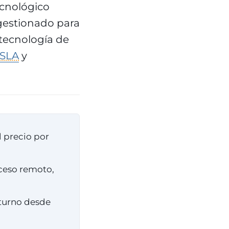
ecnológico
gestionado para
 tecnología de
SLA
y
l precio por
cceso remoto,
turno desde