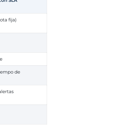
 con SLA
ta fija)
le
tiempo de
lertas