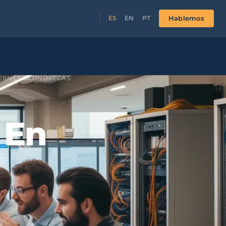
Hablemos
ES
EN
PT
TERNET ECONÓMICAS
 En