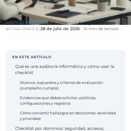
eólico
Evolución
Sanidad y
Digital
clínicas
José Maldonado
Clínica
6 de julio de 2026
POR
PUBLICADO EL
Automatización,
hospitales priva
28 de julio de 2026
14 min de lectura
ACTUALIZADO EL
IA aplicada,
RGPD reforzado
evolución guiada
NIS2
EN ESTE ARTÍCULO
Sector públic
administraci
Qué es una auditoría informática y cómo usar la
Ayuntamientos,
checklist
diputaciones, E
obligatorio
Alcance, supuestos y criterios de evaluación
(cumple/no cumple)
Evidencias que debes solicitar: políticas,
Pharma e
configuraciones y registros
industria
farmacéutica
Cómo convertir hallazgos en decisiones: severidad
GxP, AEMPS, IS
y prioridad
13485, entornos
validados
Checklist por dominios: seguridad, accesos,