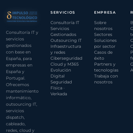
SERVICIOS
EMPRESA
Consultoría IT
Sobre
B
Servicios
nosotros
G
Consultoría IT y
Gestionados
Sectores
t
servicios
Outsourcing IT
Soluciones
C
gestionados
Infraestructura
por sector
C
con base en
y redes
Casos de
P
Ciberseguridad
éxito
f
España, para
Cloud y M365
Partners y
G
empresas en
Evolución
tecnologías
A
España y
Digital
Trabaja con
Portugal.
Seguridad
nosotros
Ofrecemos
Física ·
mantenimiento
Verkada
informático,
outsourcing IT,
servicios
dispatch,
cableado,
redes, cloud y