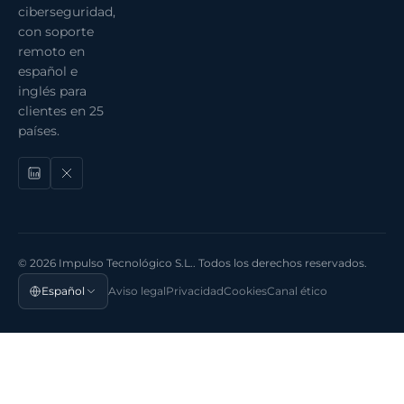
ciberseguridad,
con soporte
remoto en
español e
inglés para
clientes en 25
países.
© 2026 Impulso Tecnológico S.L.. Todos los derechos reservados.
Español
Aviso legal
Privacidad
Cookies
Canal ético