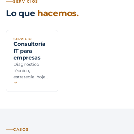
SERVICIOS
eólico
Lo que
hacemos.
Evolución
Sanidad y
Digital
clínicas
Clínica
Automatización,
hospitales priva
IA aplicada,
RGPD reforzado
SERVICIO
evolución guiada
NIS2
Consultoría
IT para
empresas
Sector públic
Diagnóstico
administraci
técnico,
Ayuntamientos,
diputaciones, E
estrategia, hoja
obligatorio
de ruta, plan
director a 3 años,
CISO virtual y
Pharma e
acompañamiento
industria
ejecutivo a
farmacéutica
dirección.
GxP, AEMPS, IS
13485, entornos
CASOS
validados