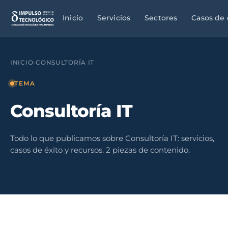
Inicio
Servicios
Sectores
Casos de 
INICIO
›
CONSULTORÍA IT
Consultoría IT
Servicios
profesionales
Diagnóstico,
TEMA
estrategia, hoja de
Despachos,
ruta
asesorías,
Consultoría IT
consultoras
Outsourcing IT
Todo lo que publicamos sobre Consultoría IT: servicios,
Retail
Capacidad técnica,
TPV,
casos de éxito y recursos. 2 piezas de contenido.
perfiles, soporte
conectividad fiab
local
picos comercial
Ciberseguridad
Energías
Fortinet, Sophos,
renovables
backup, NIS2, ENS
OT
NIS2, SCADA sol