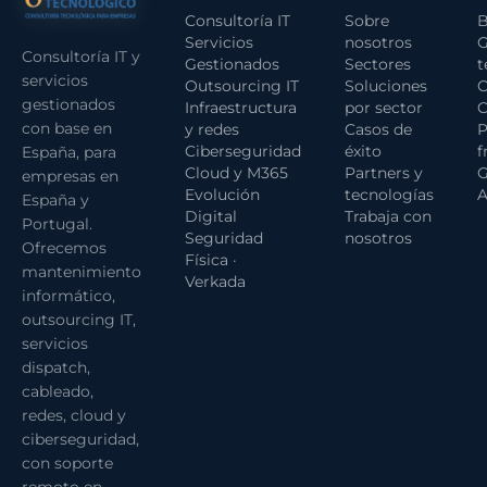
Consultoría IT
Sobre
B
Servicios
nosotros
G
Consultoría IT y
Gestionados
Sectores
t
servicios
Outsourcing IT
Soluciones
C
gestionados
Infraestructura
por sector
C
con base en
y redes
Casos de
P
Ciberseguridad
éxito
f
España, para
Cloud y M365
Partners y
G
empresas en
Evolución
tecnologías
A
España y
Digital
Trabaja con
Portugal.
Seguridad
nosotros
Ofrecemos
Física ·
mantenimiento
Verkada
informático,
outsourcing IT,
servicios
dispatch,
cableado,
redes, cloud y
ciberseguridad,
con soporte
remoto en