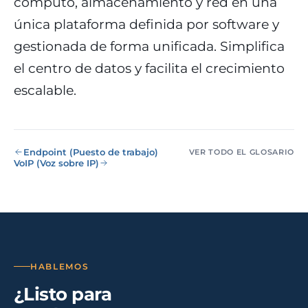
cómputo, almacenamiento y red en una
eólico
única plataforma definida por software y
Evolución
Sanidad y
gestionada de forma unificada. Simplifica
Digital
clínicas
Clínica
el centro de datos y facilita el crecimiento
Automatización,
hospitales priva
IA aplicada,
RGPD reforzado
escalable.
evolución guiada
NIS2
Sector públic
administraci
Endpoint (Puesto de trabajo)
VER TODO EL GLOSARIO
Ayuntamientos,
VoIP (Voz sobre IP)
diputaciones, E
obligatorio
Pharma e
industria
farmacéutica
HABLEMOS
GxP, AEMPS, IS
13485, entornos
¿Listo para
validados