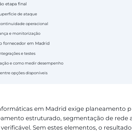
o etapa final
superfície de ataque
 continuidade operacional
ança e monitorização
do fornecedor em Madrid
integrações e testes
alação e como medir desempenho
s entre opções disponíveis
informáticas em Madrid exige planeamento pr
eamento estruturado, segmentação de rede
erificável. Sem estes elementos, o resultad