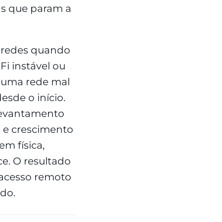
ias que param a
e redes quando
Fi instável ou
ir uma rede mal
sde o início.
levantamento
s e crescimento
em física,
ce. O resultado
 acesso remoto
ado.