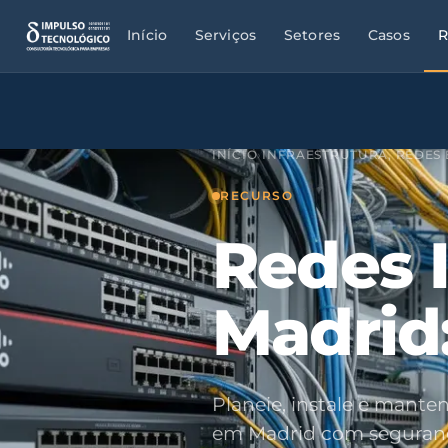
Início
Serviços
Setores
Casos
R
INÍCIO
›
INFRAESTRUTURA, REDES 
RECURSO
Redes 
Madrid:
Planeie, instale e manten
em Madrid com seguran