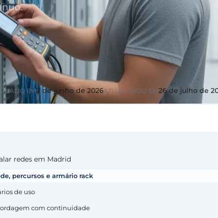
ínuo.
2 de junho de 2026
26 de julho de 2
LICADO EM
ATUALIZADO EM
alar redes em Madrid
de, percursos e armário rack
rios de uso
e abordagem com continuidade