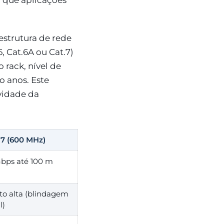
, que aplicações
estrutura de rede
, Cat.6A ou Cat.7)
 rack, nível de
o anos. Este
vidade da
.7 (600 MHz)
Gbps até 100 m
to alta (blindagem
l)