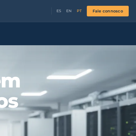
Fale connosco
ES
EN
PT
em
os