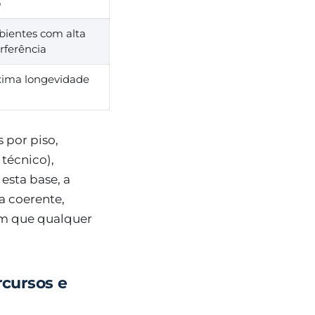
o
ientes com alta
erferência
ima longevidade
 por piso,
técnico),
esta base, a
a coerente,
em que qualquer
rcursos e