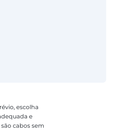
évio, escolha
 adequada e
o são cabos sem