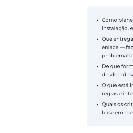
Como planea
instalação, 
Que entregá
enlace — fa
problemátic
De que forma
desde o des
O que está i
regras e int
Quais os cri
base em met