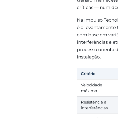
transforma necessi
críticas — num des
Na Impulso Tecnol
é o levantamento t
com base em variáv
interferências ele
processo orienta 
instalação.
Critério
Velocidade
máxima
Resistência a
interferências