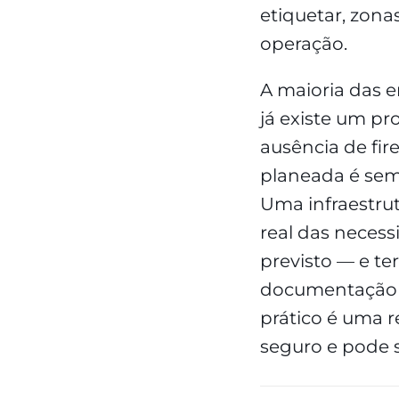
etiquetar, zona
operação.
A maioria das 
já existe um pr
ausência de fir
planeada é semp
Uma infraestru
real das necess
previsto — e te
documentação de
prático é uma r
seguro e pode s