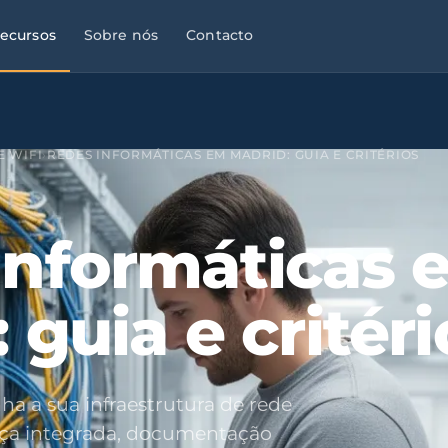
ecursos
Sobre nós
Contacto
E WIFI
›
REDES INFORMÁTICAS EM MADRID: GUIA E CRITÉRIOS
Informáticas 
 guia e critéri
ha a sua infraestrutura de rede
ça integrada, documentação