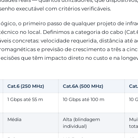
dades reais — quantos utilizadores, que dispositivos
enho executável com critérios verificáveis.
ógico, o primeiro passo de qualquer projeto de infra
écnico no local. Definimos a categoria do cabo (Cat.6
eis concretas: velocidade requerida, distância até ao
tromagnéticas e previsão de crescimento a três a cinc
decisões que têm impacto direto no custo e na longe
Cat.6 (250 MHz)
Cat.6A (500 MHz)
Cat
1 Gbps até 55 m
10 Gbps até 100 m
10 
Média
Alta (blindagem
Mui
individual)
tota