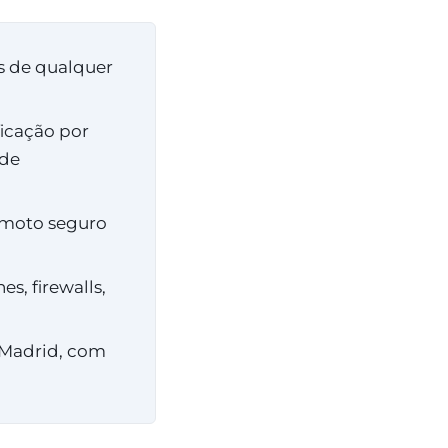
s de qualquer
icação por
ede
remoto seguro
s, firewalls,
m Madrid, com