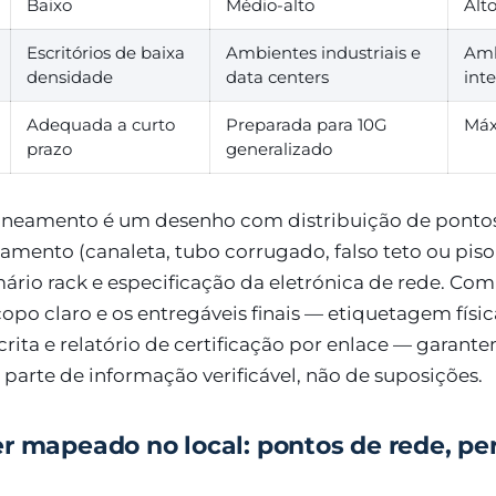
Baixo
Médio-alto
Alt
Escritórios de baixa
Ambientes industriais e
Amb
densidade
data centers
int
Adequada a curto
Preparada para 10G
Máx
prazo
generalizado
aneamento é um desenho com distribuição de pontos
mento (canaleta, tubo corrugado, falso teto ou piso 
ário rack e especificação da eletrónica de rede. Com 
opo claro e os entregáveis finais — etiquetagem físic
ita e relatório de certificação por enlace — garant
 parte de informação verificável, não de suposições.
r mapeado no local: pontos de rede, pe