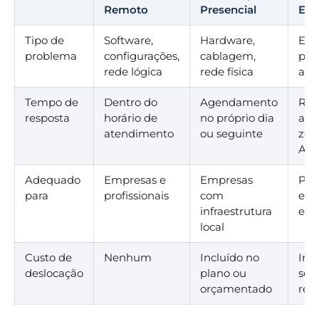
Remoto
Presencial
Ent
Tipo de
Software,
Hardware,
Equ
problema
configurações,
cablagem,
port
rede lógica
rede física
ava
Tempo de
Dentro do
Agendamento
Rec
resposta
horário de
no próprio dia
age
atendimento
ou seguinte
zon
Ara
Adequado
Empresas e
Empresas
Prof
para
profissionais
com
e p
infraestrutura
emp
local
Custo de
Nenhum
Incluído no
Inc
deslocação
plano ou
ser
orçamentado
rec