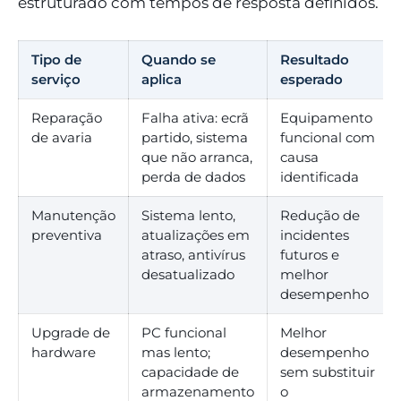
estruturado com tempos de resposta definidos.
Tipo de
Quando se
Resultado
serviço
aplica
esperado
Reparação
Falha ativa: ecrã
Equipamento
de avaria
partido, sistema
funcional com
que não arranca,
causa
perda de dados
identificada
Manutenção
Sistema lento,
Redução de
preventiva
atualizações em
incidentes
atraso, antivírus
futuros e
desatualizado
melhor
desempenho
Upgrade de
PC funcional
Melhor
hardware
mas lento;
desempenho
capacidade de
sem substituir
armazenamento
o