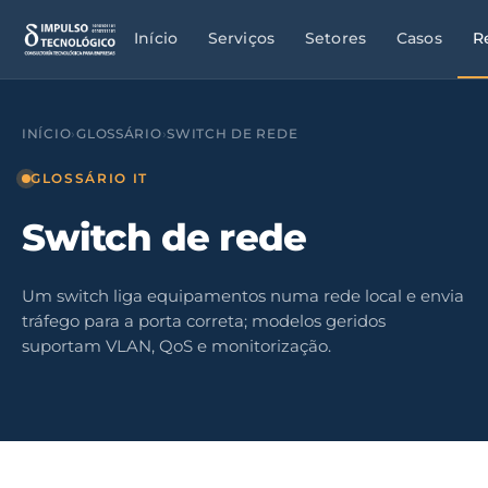
Início
Serviços
Setores
Casos
R
INÍCIO
›
GLOSSÁRIO
›
SWITCH DE REDE
GLOSSÁRIO IT
Switch de rede
Um switch liga equipamentos numa rede local e envia
tráfego para a porta correta; modelos geridos
suportam VLAN, QoS e monitorização.