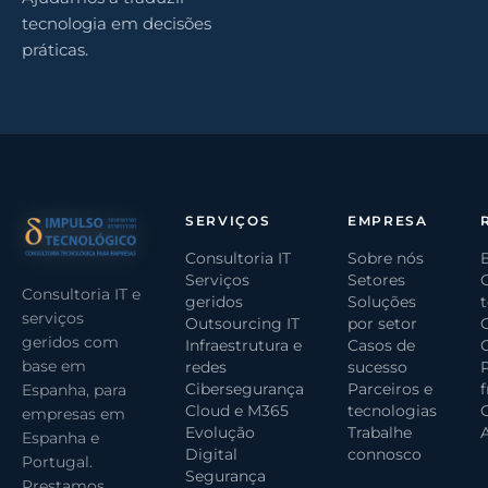
tecnologia em decisões
práticas.
SERVIÇOS
EMPRESA
Consultoria IT
Sobre nós
Serviços
Setores
Consultoria IT e
geridos
Soluções
serviços
Outsourcing IT
por setor
geridos com
Infraestrutura e
Casos de
base em
redes
sucesso
Cibersegurança
Parceiros e
Espanha, para
Cloud e M365
tecnologias
G
empresas em
Evolução
Trabalhe
Espanha e
Digital
connosco
Portugal.
Segurança
Prestamos