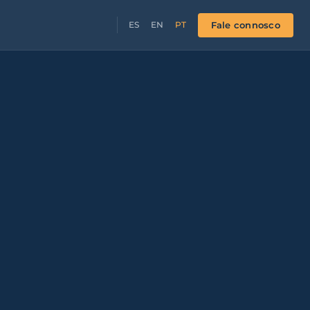
Fale connosco
ES
EN
PT