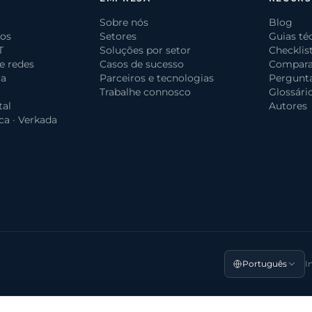
Sobre nós
Blog
dos
Setores
Guias té
T
Soluções por setor
Checklis
 e redes
Casos de sucesso
Compara
ça
Parceiros e tecnologias
Pergunta
Trabalhe connosco
Glossário
tal
Autores
ca · Verkada
Português
I