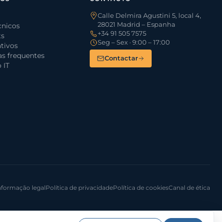
Calle Delmira Agustini 5, local 4,
28021 Madrid – Espanha
cnicos
+34 91 505 7575
ts
Seg – Sex · 9:00 – 17:00
tivos
s frequentes
Contactar
 IT
nformação legal
Política de privacidade
Política de cookies
Canal de ética