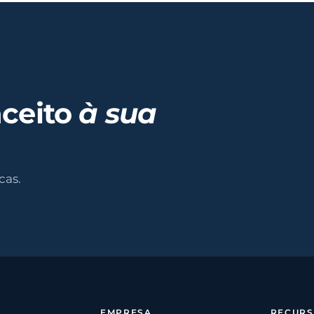
nceito
à sua
cas.
EMPRESA
RECUR