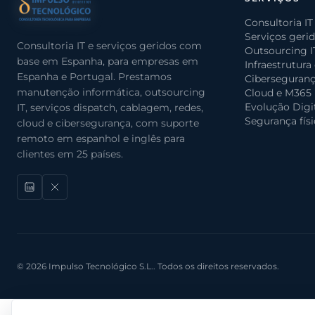
Consultoria IT
Serviços geri
Consultoria IT e serviços geridos com
Outsourcing I
base em Espanha, para empresas em
Infraestrutura
Espanha e Portugal. Prestamos
Ciberseguran
manutenção informática, outsourcing
Cloud e M365
Evolução Digi
IT, serviços dispatch, cablagem, redes,
Segurança físi
cloud e cibersegurança, com suporte
remoto em espanhol e inglês para
clientes em 25 países.
© 2026 Impulso Tecnológico S.L.. Todos os direitos reservados.