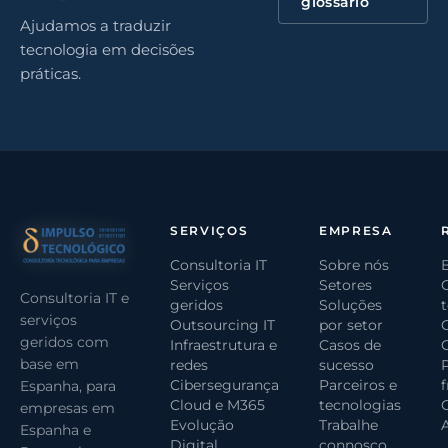
glossário
Ajudamos a traduzir
tecnologia em decisões
práticas.
SERVIÇOS
EMPRESA
Consultoria IT
Sobre nós
Serviços
Setores
Consultoria IT e
geridos
Soluções
serviços
Outsourcing IT
por setor
geridos com
Infraestrutura e
Casos de
base em
redes
sucesso
Cibersegurança
Parceiros e
Espanha, para
Cloud e M365
tecnologias
G
empresas em
Evolução
Trabalhe
Espanha e
Digital
connosco