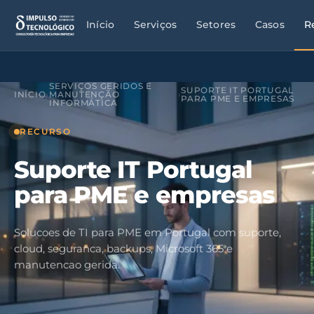
Início
Serviços
Setores
Casos
R
SERVIÇOS GERIDOS E
SUPORTE IT PORTUGAL
INÍCIO
›
MANUTENÇÃO
›
PARA PME E EMPRESAS
INFORMÁTICA
RECURSO
Suporte IT Portugal
para PME e empresas
Solucoes de TI para PME em Portugal com suporte,
cloud, seguranca, backups, Microsoft 365 e
manutencao gerida.