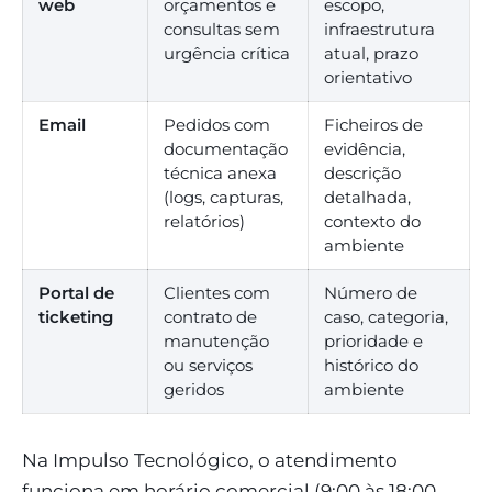
web
orçamentos e
escopo,
consultas sem
infraestrutura
urgência crítica
atual, prazo
orientativo
Email
Pedidos com
Ficheiros de
documentação
evidência,
técnica anexa
descrição
(logs, capturas,
detalhada,
relatórios)
contexto do
ambiente
Portal de
Clientes com
Número de
ticketing
contrato de
caso, categoria,
manutenção
prioridade e
ou serviços
histórico do
geridos
ambiente
Na Impulso Tecnológico, o atendimento
funciona em horário comercial (9:00 às 18:00