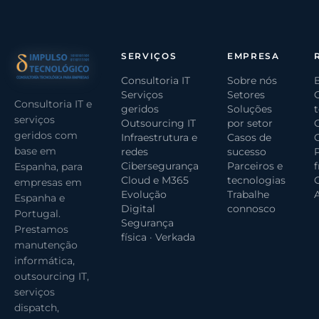
e infraestrutura.
SERVIÇOS
EMPRESA
Consultoria IT
Sobre nós
Serviços
Setores
Consultoria IT e
geridos
Soluções
serviços
Outsourcing IT
por setor
geridos com
Infraestrutura e
Casos de
base em
redes
sucesso
Cibersegurança
Parceiros e
Espanha, para
Cloud e M365
tecnologias
G
empresas em
Evolução
Trabalhe
Espanha e
Digital
connosco
Portugal.
Segurança
Prestamos
física · Verkada
manutenção
informática,
outsourcing IT,
serviços
dispatch,