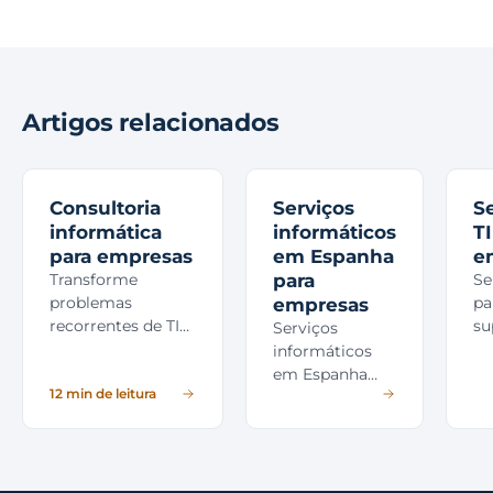
Artigos relacionados
Consultoria
Serviços
S
informática
informáticos
TI
para empresas
em Espanha
e
Transforme
para
Se
problemas
pa
empresas
recorrentes de TI
su
Serviços
num plano de
co
informáticos
ação com
ci
em Espanha
diagnóstico,
12 min de leitura
cl
para empresas:
prioridades,
e 
suporte,
implementação e
co
consultoria,
acompanhamento.
cloud,
cibersegurança