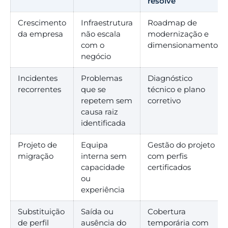
resolve
Crescimento
Infraestrutura
Roadmap de
da empresa
não escala
modernização e
com o
dimensionamento
negócio
Incidentes
Problemas
Diagnóstico
recorrentes
que se
técnico e plano
repetem sem
corretivo
causa raiz
identificada
Projeto de
Equipa
Gestão do projeto
migração
interna sem
com perfis
capacidade
certificados
ou
experiência
Substituição
Saída ou
Cobertura
de perfil
ausência do
temporária com