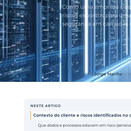
Como uma empresa passo
riscos expostos para uma
segurança em camadas e
Jorge Mariño
POR
PUB
NESTE ARTIGO
Contexto do cliente e riscos identificados no 
Que dados e processos estavam em risco (sensívei