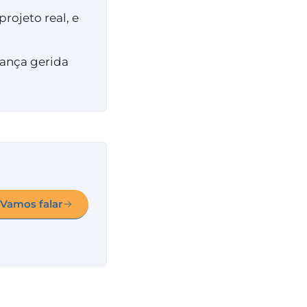
ojeto real, e
rança gerida
Vamos falar