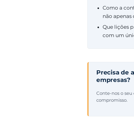
Como a conf
não apenas 
Que lições p
com um únic
Precisa de 
empresas?
Conte-nos o seu
compromisso.