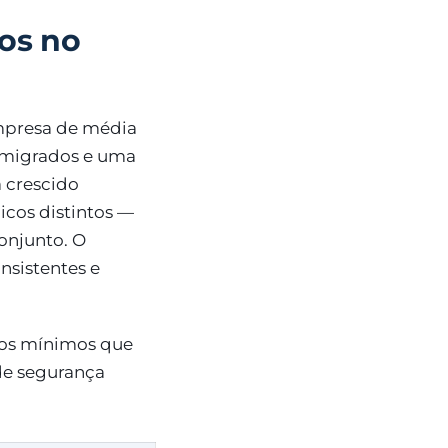
dos no
empresa de média
 migrados e uma
a crescido
cos distintos —
onjunto. O
onsistentes e
rios mínimos que
de segurança