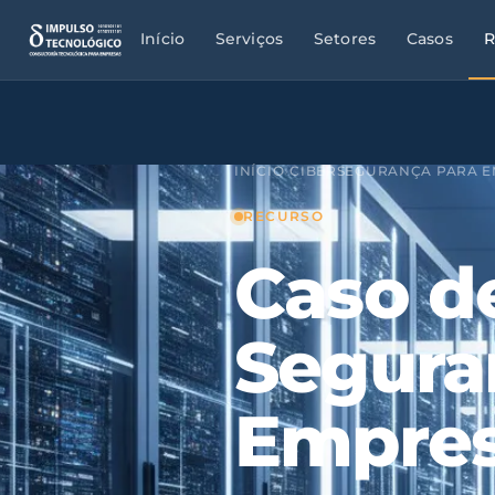
Início
Serviços
Setores
Casos
R
INÍCIO
›
CIBERSEGURANÇA PARA 
RECURSO
Caso d
Segura
Empres