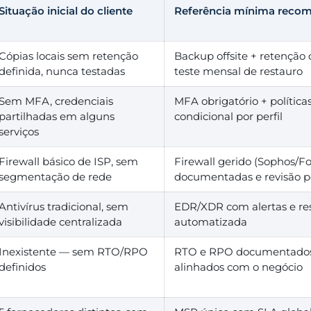
Situação inicial do cliente
Referência mínima reco
Cópias locais sem retenção
Backup offsite + retençã
definida, nunca testadas
teste mensal de restauro
Sem MFA, credenciais
MFA obrigatório + política
partilhadas em alguns
condicional por perfil
serviços
Firewall básico de ISP, sem
Firewall gerido (Sophos/Fo
segmentação de rede
documentadas e revisão p
Antivírus tradicional, sem
EDR/XDR com alertas e re
visibilidade centralizada
automatizada
Inexistente — sem RTO/RPO
RTO e RPO documentados,
definidos
alinhados com o negócio