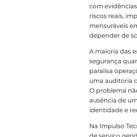
com evidências
riscos reais, 
mensuráveis em
depender de so
A maioria das e
segurança qua
paralisa opera
uma auditoria 
O problema não
ausência de uma
identidade e r
Na Impulso Tec
de serviço geri