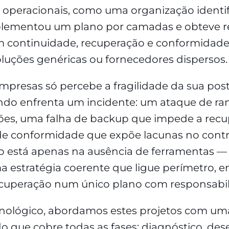
 operacionais, como uma organização identif
implementou um plano por camadas e obteve r
 continuidade, recuperação e conformidad
luções genéricas ou fornecedores dispersos.
mpresas só percebe a fragilidade da sua pos
ndo enfrenta um incidente: um ataque de r
ções, uma falha de backup que impede a recu
de conformidade que expõe lacunas no contr
 está apenas na ausência de ferramentas — 
 estratégia coerente que ligue perímetro, en
ecuperação num único plano com responsabili
nológico, abordamos estes projetos com u
do que cobre todas as fases: diagnóstico, de