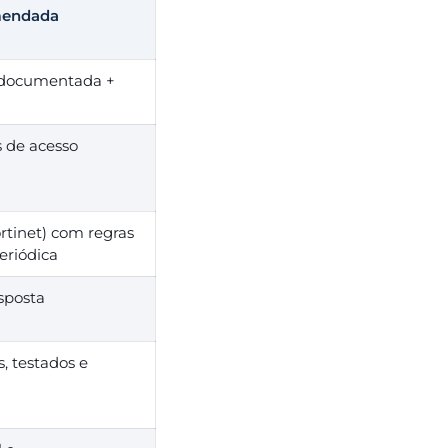
mendada
o documentada +
s de acesso
rtinet) com regras
eriódica
sposta
 testados e