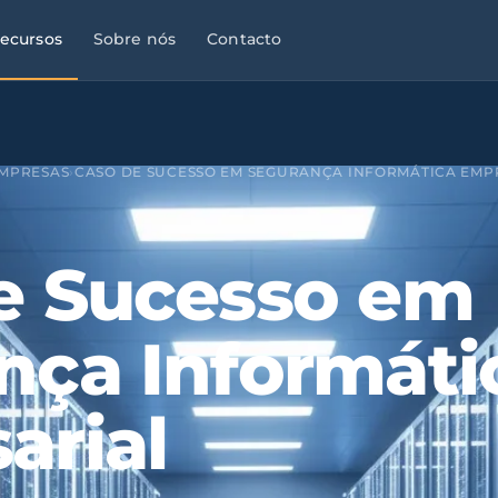
ecursos
Sobre nós
Contacto
EMPRESAS
›
CASO DE SUCESSO EM SEGURANÇA INFORMÁTICA EMP
e Sucesso em
nça Informáti
arial