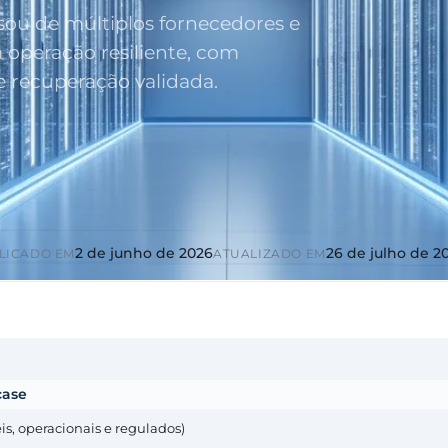
u de múltiplos fornecedores e
 operação resiliente, com
 recuperação validada.
2 de junho de 2026
26 de julho de 2
LICADO EM
ATUALIZADO EM
case
s, operacionais e regulados)