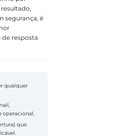
resultado,
m segurança, é
nor
 de resposta
er qualquer
ail,
 operacional.
ertura) que
cável.