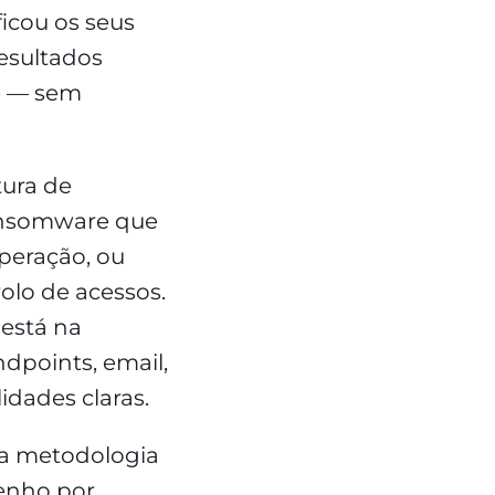
icou os seus
esultados
e — sem
tura de
ansomware que
peração, ou
olo de acessos.
está na
dpoints, email,
dades claras.
ma metodologia
senho por