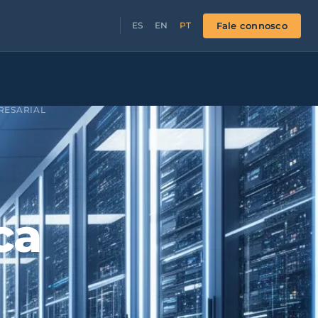
Fale connosco
ES
EN
PT
RESARIAL
ca