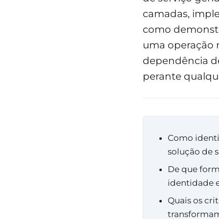
camadas, imple
como demonstra
uma operação m
dependência de
perante qualque
Como identif
solução de 
De que form
identidade 
Quais os cri
transformam