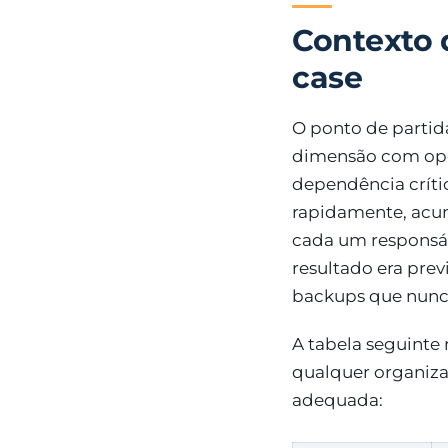
Contexto d
case
O ponto de partid
dimensão com ope
dependência crític
rapidamente, acum
cada um responsá
resultado era previ
backups que nunca
A tabela seguinte 
qualquer organiza
adequada: