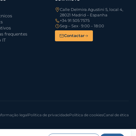
Calle Delmira Agustini 5, local 4,
28021 Madrid – Espanha
cnicos
+34 91 505 7575
ts
Seg – Sex · 9:00 – 18:00
tivos
s frequentes
Contactar
 IT
nformação legal
Política de privacidade
Política de cookies
Canal de ética