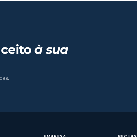
nceito
à sua
cas.
EMPRESA
RECUR