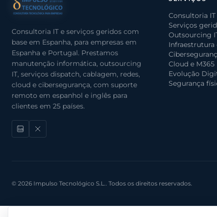
Consultoria IT
Serviços geri
Consultoria IT e serviços geridos com
Outsourcing I
base em Espanha, para empresas em
Infraestrutura
Espanha e Portugal. Prestamos
Ciberseguran
manutenção informática, outsourcing
Cloud e M365
Evolução Digi
IT, serviços dispatch, cablagem, redes,
Segurança físi
cloud e cibersegurança, com suporte
remoto em espanhol e inglês para
clientes em 25 países.
© 2026 Impulso Tecnológico S.L.. Todos os direitos reservados.