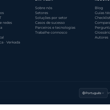
Sobre nós
Blog
dos
Setores
Guias té
T
Soluções por setor
Checklis
 e redes
Casos de sucesso
Compara
ça
Parceiros e tecnologias
Pergunta
Trabalhe connosco
Glossário
tal
Autores
ca · Verkada
Português
I