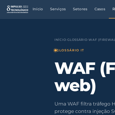
Início
Serviços
Setores
Casos
R
INÍCIO
›
GLOSSÁRIO
›
WAF (FIREWAL
GLOSSÁRIO IT
WAF (F
web)
Uma WAF filtra tráfego 
protege contra injeção S