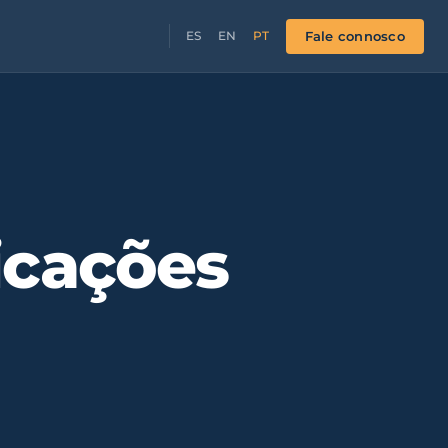
Fale connosco
ES
EN
PT
icações