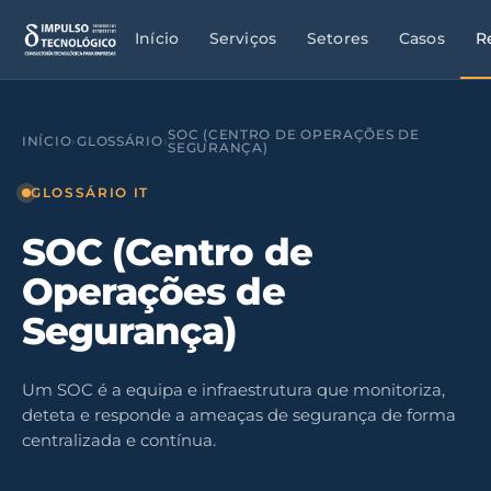
Início
Serviços
Setores
Casos
R
SOC (CENTRO DE OPERAÇÕES DE
INÍCIO
›
GLOSSÁRIO
›
SEGURANÇA)
GLOSSÁRIO IT
SOC (Centro de
Operações de
Segurança)
Um SOC é a equipa e infraestrutura que monitoriza,
deteta e responde a ameaças de segurança de forma
centralizada e contínua.