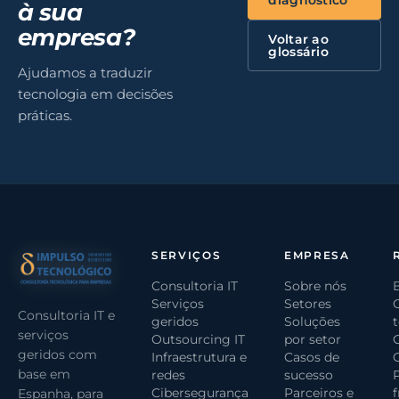
diagnóstico
à sua
empresa?
Voltar ao
glossário
Ajudamos a traduzir
tecnologia em decisões
práticas.
SERVIÇOS
EMPRESA
Consultoria IT
Sobre nós
Serviços
Setores
Consultoria IT e
geridos
Soluções
serviços
Outsourcing IT
por setor
geridos com
Infraestrutura e
Casos de
base em
redes
sucesso
Cibersegurança
Parceiros e
Espanha, para