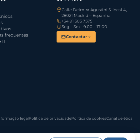
Calle Delmira Agustini 5, local 4,
28021 Madrid – Espanha
cnicos
+34 91 505 7575
ts
Seg – Sex · 9:00 – 17:00
tivos
s frequentes
Contactar
 IT
nformação legal
Política de privacidade
Política de cookies
Canal de ética