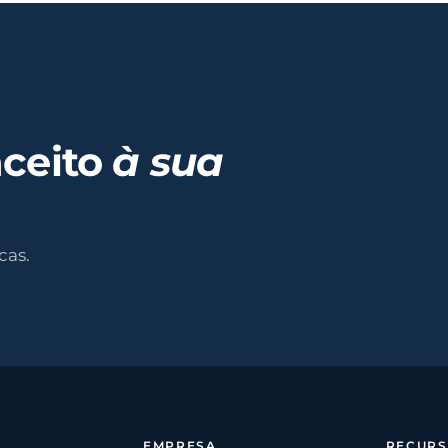
nceito
à sua
cas.
EMPRESA
RECUR