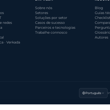
Sobre nós
Blog
dos
Setores
Guias té
T
Soluções por setor
Checklis
 e redes
Casos de sucesso
Compara
ça
Parceiros e tecnologias
Pergunta
Trabalhe connosco
Glossário
tal
Autores
ca · Verkada
Português
I