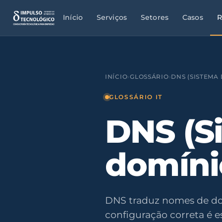
Início
Serviços
Setores
Casos
R
INÍCIO
›
GLOSSÁRIO
›
DNS (SISTEMA
GLOSSÁRIO IT
DNS (S
domíni
DNS traduz nomes de dom
configuração correta é e