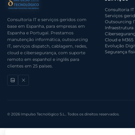
Consultoria IT
Serviços geri
Consultoria IT e serviços geridos com
Outsourcing I
base em Espanha, para empresas em
Infraestrutura
Espanha e Portugal. Prestamos
Ciberseguran
manutenção informática, outsourcing
Cloud e M365
Evolução Digi
IT, serviços dispatch, cablagem, redes,
Segurança físi
cloud e cibersegurança, com suporte
remoto em espanhol e inglês para
clientes em 25 países.
© 2026 Impulso Tecnológico S.L.. Todos os direitos reservados.