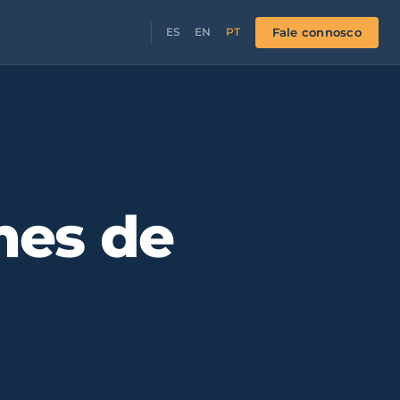
Fale connosco
ES
EN
PT
mes de