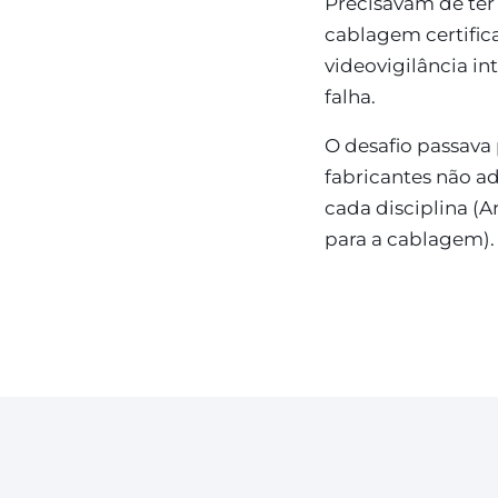
Precisavam de ter
cablagem certifica
videovigilância in
falha.
O desafio passava 
fabricantes não a
cada disciplina (A
para a cablagem).