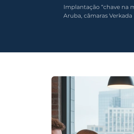
Implantação “chave na m
Aruba, câmaras Verkada 