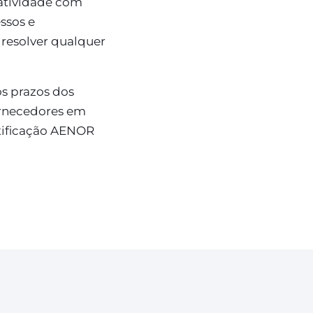
 atividade com
ssos e
 resolver qualquer
os prazos dos
ornecedores em
rtificação AENOR