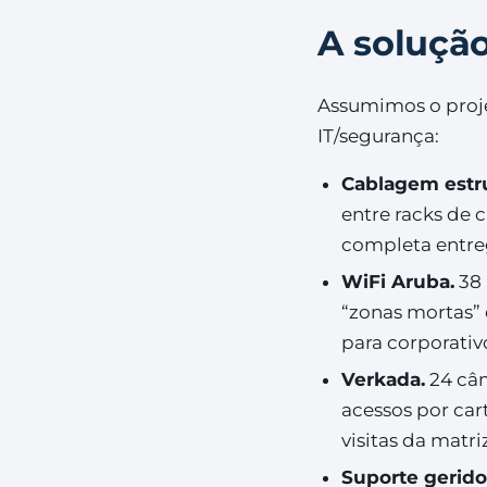
A soluçã
Assumimos o proje
IT/segurança:
Cablagem estr
entre racks de 
completa entreg
WiFi Aruba.
38 
“zonas mortas”
para corporativ
Verkada.
24 câm
acessos por car
visitas da matri
Suporte gerido