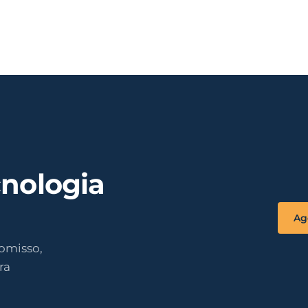
cnologia
Ag
omisso,
ra