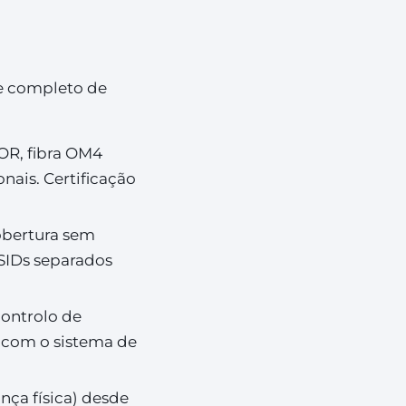
e completo de
OR, fibra OM4
nais. Certificação
cobertura sem
SIDs separados
controlo de
s com o sistema de
nça física) desde