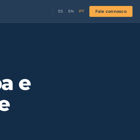
Fale connosco
ES
EN
PT
a e
e