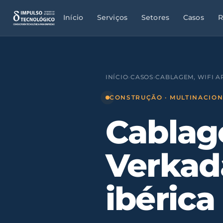
Início
Serviços
Setores
Casos
R
INÍCIO
›
CASOS
›
CABLAGEM, WIFI A
CONSTRUÇÃO · MULTINACIO
Cablag
Verkad
ibérica