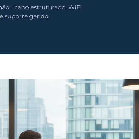
ão”: cabo estruturado, WiFi
e suporte gerido.