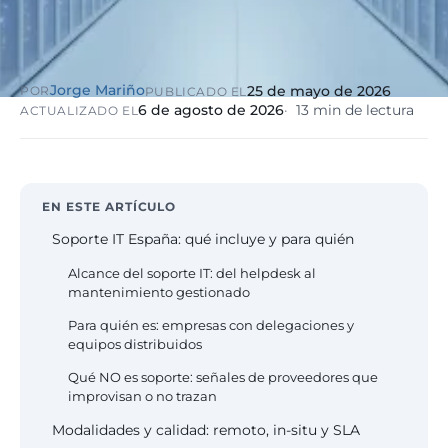
eólico
Evolución
Sanidad y
Digital
clínicas
Clínica
Jorge Mariño
25 de mayo de 2026
POR
PUBLICADO EL
Automatización,
hospitales priva
6 de agosto de 2026
13 min de lectura
ACTUALIZADO EL
IA aplicada,
RGPD reforzado
evolución guiada
NIS2
Sector públic
EN ESTE ARTÍCULO
administraci
Ayuntamientos,
Soporte IT España: qué incluye y para quién
diputaciones, E
Alcance del soporte IT: del helpdesk al
obligatorio
mantenimiento gestionado
Para quién es: empresas con delegaciones y
Pharma e
equipos distribuidos
industria
farmacéutica
Qué NO es soporte: señales de proveedores que
GxP, AEMPS, IS
improvisan o no trazan
13485, entornos
Modalidades y calidad: remoto, in-situ y SLA
validados