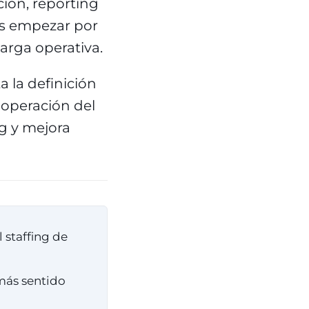
ción, reporting
es empezar por
carga operativa.
a la definición
y operación del
ng y mejora
l staffing de
 más sentido