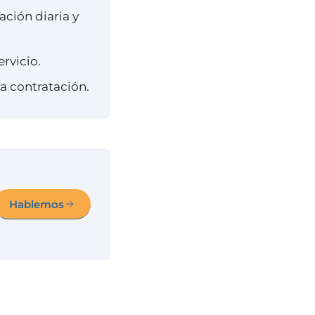
ación diaria y
rvicio.
la contratación.
Hablemos