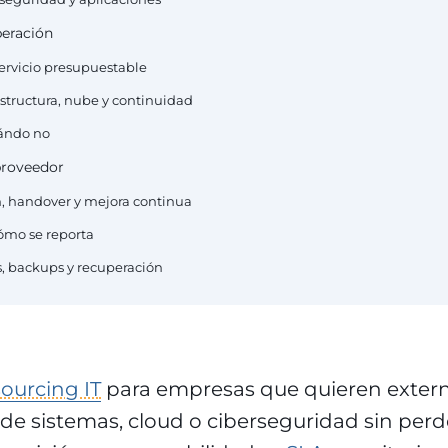
peración
 servicio presupuestable
aestructura, nube y continuidad
uándo no
proveedor
ón, handover y mejora continua
cómo se reporta
s, backups y recuperación
ourcing IT
para empresas que quieren externa
de sistemas, cloud o ciberseguridad sin perde