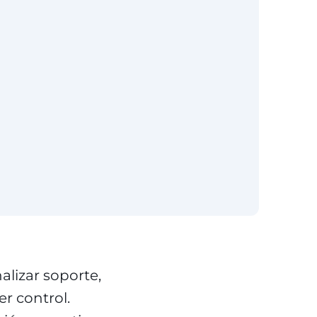
lizar soporte,
r control.