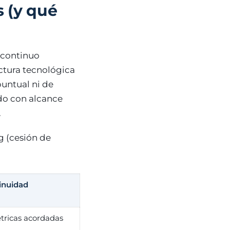
s (y qué
 continuo
ctura tecnológica
puntual ni de
ado con alcance
.
g (cesión de
inuidad
étricas acordadas