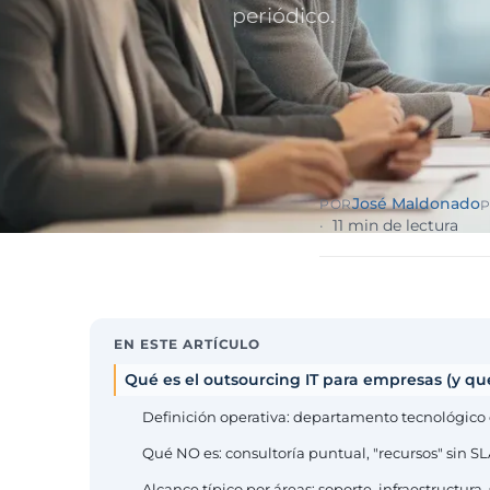
Sector públ
periódico.
administra
Ayuntamiento
ENS obligator
Pharma e i
farmacéuti
ISO 13485, en
José Maldonado
POR
P
11 min de lectura
EN ESTE ARTÍCULO
Qué es el outsourcing IT para empresas (y qu
Definición operativa: departamento tecnológico
Qué NO es: consultoría puntual, "recursos" sin SL
Alcance típico por áreas: soporte, infraestructura