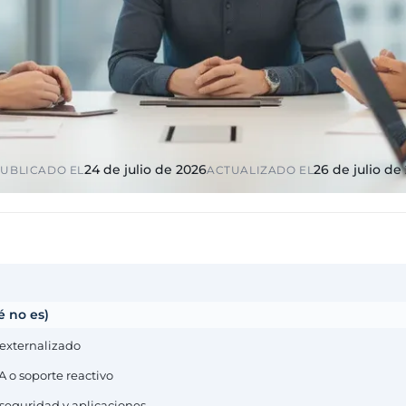
ico y
Educación y formación
ciones
Universidades, academias,
s, diputaciones,
RGPD reforzado por menores
io
ndustria
Multinacionales ES / PT
ca
GxP, AEMPS,
Cobertura internacional,
tornos validados
partners locales
24 de julio de 2026
26 de julio de
UBLICADO EL
ACTUALIZADO EL
é no es)
 externalizado
A o soporte reactivo
, seguridad y aplicaciones