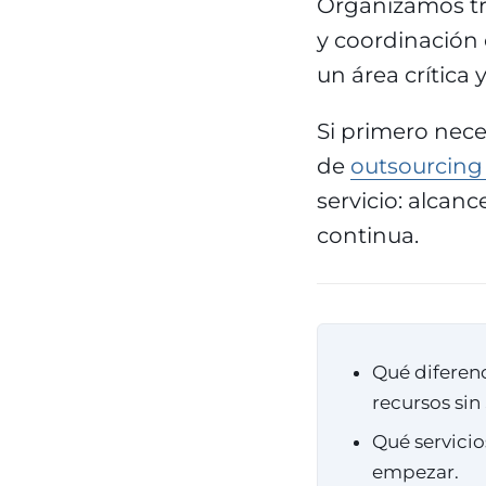
Organizamos tr
y coordinación 
un área crítica 
Si primero neces
de
outsourcing 
servicio: alcanc
continua.
Qué diferenc
recursos sin
Qué servicio
empezar.