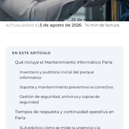
eólico
Evolución
Sanidad y
Jorge Mariño
25 de mayo de 2026
POR
PUBLICADO EL
Digital
clínicas
Clínica
5 de agosto de 2026
14 min de lectura
ACTUALIZADO EL
Automatización,
hospitales priva
IA aplicada,
RGPD reforzado
evolución guiada
NIS2
EN ESTE ARTÍCULO
Sector públic
Qué incluye el Mantenimiento Informático Parla
administraci
Ayuntamientos,
Inventario y auditoría inicial del parque
diputaciones, E
informático
obligatorio
Soporte y mantenimiento preventivo vs correctivo
Gestión de seguridad, antivirus y copias de
Pharma e
seguridad
industria
farmacéutica
Tiempos de respuesta y continuidad operativa en
GxP, AEMPS, IS
Parla
13485, entornos
validados
SLA práctico: cómo se mide la urgencia y la