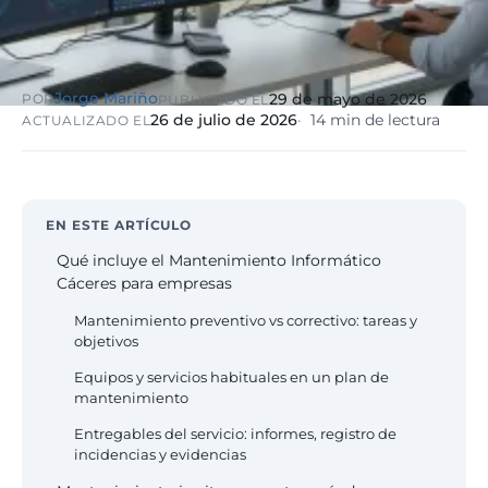
eólico
Evolución
Sanidad y
Digital
clínicas
Clínica
Jorge Mariño
29 de mayo de 2026
POR
PUBLICADO EL
Automatización,
hospitales priva
26 de julio de 2026
14 min de lectura
ACTUALIZADO EL
IA aplicada,
RGPD reforzado
evolución guiada
NIS2
Sector públic
EN ESTE ARTÍCULO
administraci
Ayuntamientos,
Qué incluye el Mantenimiento Informático
diputaciones, E
Cáceres para empresas
obligatorio
Mantenimiento preventivo vs correctivo: tareas y
objetivos
Pharma e
Equipos y servicios habituales en un plan de
industria
mantenimiento
farmacéutica
GxP, AEMPS, IS
Entregables del servicio: informes, registro de
13485, entornos
incidencias y evidencias
validados