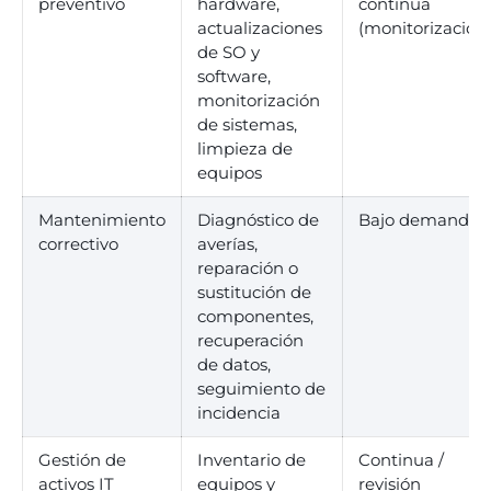
preventivo
hardware,
continua
actualizaciones
(monitorización
de SO y
software,
monitorización
de sistemas,
limpieza de
equipos
Mantenimiento
Diagnóstico de
Bajo demanda
correctivo
averías,
reparación o
sustitución de
componentes,
recuperación
de datos,
seguimiento de
incidencia
Gestión de
Inventario de
Continua /
activos IT
equipos y
revisión