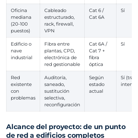
Oficina
Cableado
Cat 6 /
Sí
mediana
estructurado,
Cat 6A
(20-100
rack, firewall,
puestos)
VPN
Edificio o
Fibra entre
Cat 6A /
Sí
nave
plantas, CPD,
Cat 7 +
industrial
electrónica de
fibra
red gestionable
óptica
Red
Auditoría,
Según
Sí (tras
existente
saneado,
estado
interve
con
sustitución
actual
problemas
selectiva,
reconfiguración
Alcance del proyecto: de un punto
de red a edificios completos