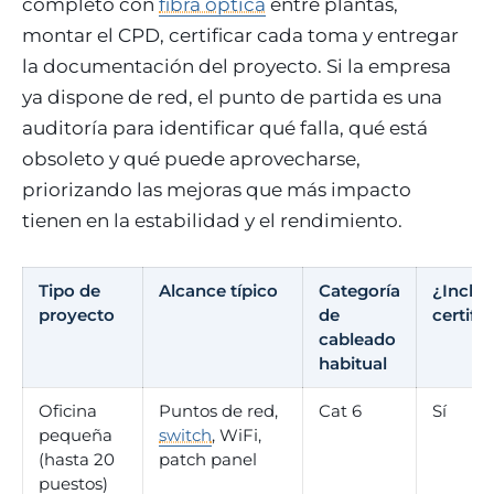
completo con
fibra óptica
entre plantas,
montar el CPD, certificar cada toma y entregar
la documentación del proyecto. Si la empresa
ya dispone de red, el punto de partida es una
auditoría para identificar qué falla, qué está
obsoleto y qué puede aprovecharse,
priorizando las mejoras que más impacto
tienen en la estabilidad y el rendimiento.
Tipo de
Alcance típico
Categoría
¿Inclu
proyecto
de
certifi
cableado
habitual
Oficina
Puntos de red,
Cat 6
Sí
pequeña
switch
, WiFi,
(hasta 20
patch panel
puestos)