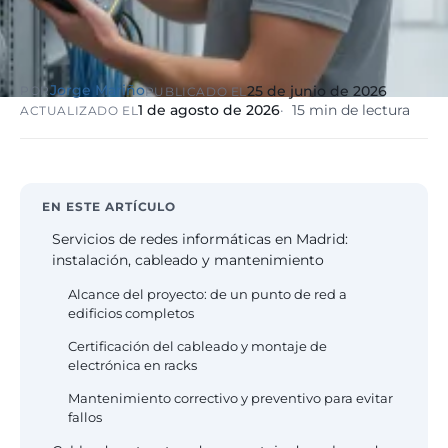
eólico
Evolución
Sanidad y
Digital
clínicas
Clínica
Jorge Mariño
25 de junio de 2026
POR
PUBLICADO EL
Automatización,
hospitales priva
1 de agosto de 2026
15 min de lectura
ACTUALIZADO EL
IA aplicada,
RGPD reforzado
evolución guiada
NIS2
Sector públic
EN ESTE ARTÍCULO
administraci
Ayuntamientos,
Servicios de redes informáticas en Madrid:
diputaciones, E
instalación, cableado y mantenimiento
obligatorio
Alcance del proyecto: de un punto de red a
edificios completos
Pharma e
Certificación del cableado y montaje de
industria
electrónica en racks
farmacéutica
GxP, AEMPS, IS
Mantenimiento correctivo y preventivo para evitar
13485, entornos
fallos
validados